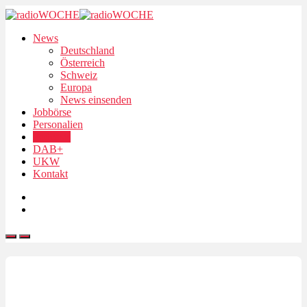
News
Deutschland
Österreich
Schweiz
Europa
News einsenden
Jobbörse
Personalien
Podcasts
DAB+
UKW
Kontakt