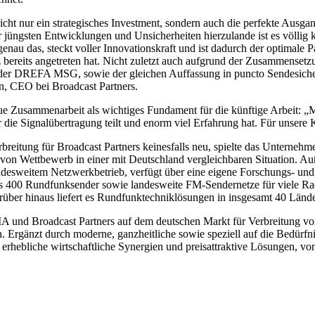
icht nur ein strategisches Investment, sondern auch die perfekte Ausg
 jüngsten Entwicklungen und Unsicherheiten hierzulande ist es völlig 
u das, steckt voller Innovationskraft und ist dadurch der optimale Par
bereits angetreten hat. Nicht zuletzt auch aufgrund der Zusammensetz
e der DREFA MSG, sowie der gleichen Auffassung in puncto Sendesich
ven, CEO bei Broadcast Partners.
ammenarbeit als wichtiges Fundament für die künftige Arbeit: „Mit 
 die Signalübertragung teilt und enorm viel Erfahrung hat. Für unsere 
itung für Broadcast Partners keinesfalls neu, spielte das Unternehme
 von Wettbewerb in einer mit Deutschland vergleichbaren Situation. 
desweitem Netzwerkbetrieb, verfügt über eine eigene Forschungs- und
 als 400 Rundfunksender sowie landesweite FM-Sendernetze für viele R
rüber hinaus liefert es Rundfunktechniklösungen in insgesamt 40 Lände
d Broadcast Partners auf dem deutschen Markt für Verbreitung von 
Ergänzt durch moderne, ganzheitliche sowie speziell auf die Bedürfnis
n erhebliche wirtschaftliche Synergien und preisattraktive Lösungen, vo