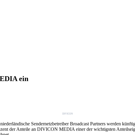
MEDIA ein
DIVICON
derländische Sendernetzbetreiber Broadcast Partners werden künfti
zent der Anteile an DIVICON MEDIA einer der wichtigsten Anteilseign
hnet.