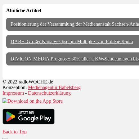
Ähnliche Artikel
Positionierung der Versammlung der Medienanstalt Sachsen-An
DAB+: Großer Kanalwechsel im Multiplex von Polskie Radio
DIVICON MEDIA Prognose: 30% aller UKW-Sendeanlagen bis 201
© 2022 radioWOCHE.de
Konzeption:
Medienagentur Babelsberg
Impressum
-
Datenschutzerklärung
Back to Top