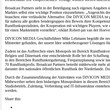
Broadcast Partners sieht in der Beteiligung nach eigenen Angaben n
Marktes selbst eine wichtige Position einzunehmen: „Angesichts der
brauchen: eine verlässliche Alternative. Die DIVICON MEDIA ist gena
für nahezu alle großen Sendergruppen den Beweis ihrer Kompetenz 
Rundfunkspezialisten, der Kooperation mit wichtigen Playern, wi
für einen Markteintritt vorstellen“, erklärt Robert-jan van der Hoe
DIVICON MEDIA Geschäftsführer Mike Lehmann begrüßt die neue Zus
Mitstreiter gefunden, der unsere Idee senderbezogener Lösungen für
Zudem ist das Aufbrechen eines Monopols im Bereich Rundfunkverbre
Belgien und Dänemark eine entscheidende Rolle bei der Schaffung
in den Bereichen Rundfunkregulierung, Frequenzplanung sowie lan
70 Rundfunkprofis. Broadcast Partners betreibt mittlerweile mehr
darunter den nationalen öffentlichen Rundfunk der Niederlande. Da
Durch die Zusammenführung der Aktivitäten von DIVICON MEDIA un
Mitbewerber neben dem bisherigen Monopolisten in diesem Bereich. 
Studiobetrieb, Zuleitung, Verbreitung und IT-Infrastruktur entstehe
werden.
Share this: