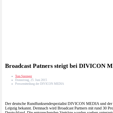
Broadcast Patners steigt bei DIVICON 
Tom Sprenger
Donnerstag, 25. Juni 2015
Pressemitteilung der DIVICON MEDIA
Der deutsche Rundfunksendespezialist DIVICON MEDIA und der nie
Leipzig bekannt. Demnach wird Broadcast Partners mit rund 30 Pro
Deutschland. Die entsprechenden Verträge wurden soeben unterzeic