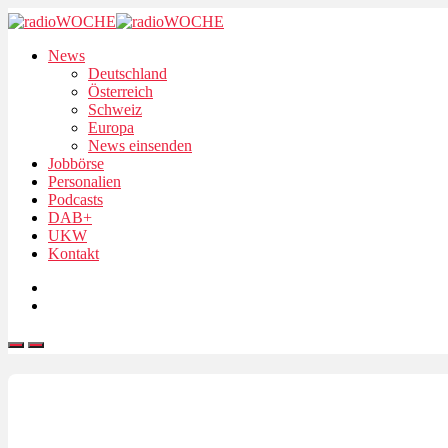
News
Deutschland
Österreich
Schweiz
Europa
News einsenden
Jobbörse
Personalien
Podcasts
DAB+
UKW
Kontakt