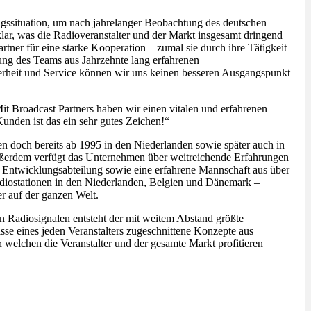
angssituation, um nach jahrelanger Beobachtung des deutschen
klar, was die Radioveranstalter und der Markt insgesamt dringend
tner für eine starke Kooperation – zumal sie durch ihre Tätigkeit
ung des Teams aus Jahrzehnte lang erfahrenen
erheit und Service können wir uns keinen besseren Ausgangspunkt
Broadcast Partners haben wir einen vitalen und erfahrenen
Kunden ist das ein sehr gutes Zeichen!“
n doch bereits ab 1995 in den Niederlanden sowie später auch in
Außerdem verfügt das Unternehmen über weitreichende Erfahrungen
 Entwicklungsabteilung sowie eine erfahrene Mannschaft aus über
adiostationen in den Niederlanden, Belgien und Dänemark –
r auf der ganzen Welt.
Radiosignalen entsteht der mit weitem Abstand größte
se eines jeden Veranstalters zugeschnittene Konzepte aus
n welchen die Veranstalter und der gesamte Markt profitieren