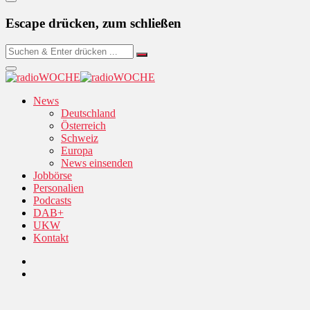
Escape drücken, zum schließen
News
Deutschland
Österreich
Schweiz
Europa
News einsenden
Jobbörse
Personalien
Podcasts
DAB+
UKW
Kontakt