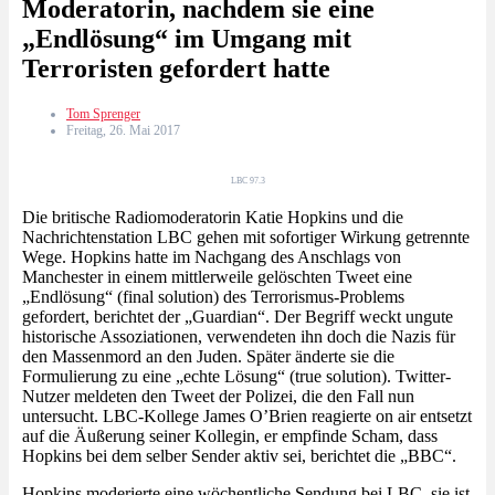
Moderatorin, nachdem sie eine
„Endlösung“ im Umgang mit
Terroristen gefordert hatte
Tom Sprenger
Freitag, 26. Mai 2017
LBC 97.3
Die britische Radiomoderatorin Katie Hopkins und die
Nachrichtenstation LBC gehen mit sofortiger Wirkung getrennte
Wege. Hopkins hatte im Nachgang des Anschlags von
Manchester in einem mittlerweile gelöschten Tweet eine
„Endlösung“ (final solution) des Terrorismus-Problems
gefordert, berichtet der „Guardian“. Der Begriff weckt ungute
historische Assoziationen, verwendeten ihn doch die Nazis für
den Massenmord an den Juden. Später änderte sie die
Formulierung zu eine „echte Lösung“ (true solution). Twitter-
Nutzer meldeten den Tweet der Polizei, die den Fall nun
untersucht. LBC-Kollege James O’Brien reagierte on air entsetzt
auf die Äußerung seiner Kollegin, er empfinde Scham, dass
Hopkins bei dem selber Sender aktiv sei, berichtet die „BBC“.
Hopkins moderierte eine wöchentliche Sendung bei LBC, sie ist