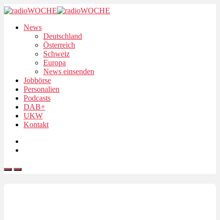
News
Deutschland
Österreich
Schweiz
Europa
News einsenden
Jobbörse
Personalien
Podcasts
DAB+
UKW
Kontakt