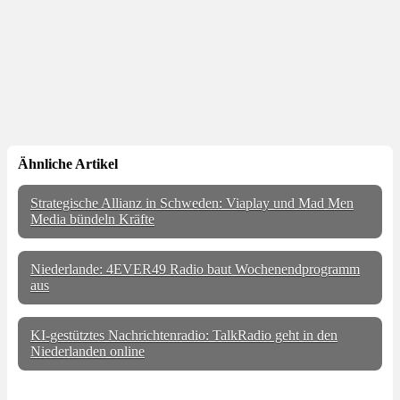
Ähnliche Artikel
Strategische Allianz in Schweden: Viaplay und Mad Men
Media bündeln Kräfte
Niederlande: 4EVER49 Radio baut Wochenendprogramm
aus
KI-gestütztes Nachrichtenradio: TalkRadio geht in den
Niederlanden online