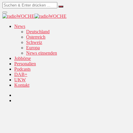
News
Deutschland
Österreich
Schweiz
Europa
News einsenden
Jobbörse
Personalien
Podcasts
DAB+
UKW
Kontakt