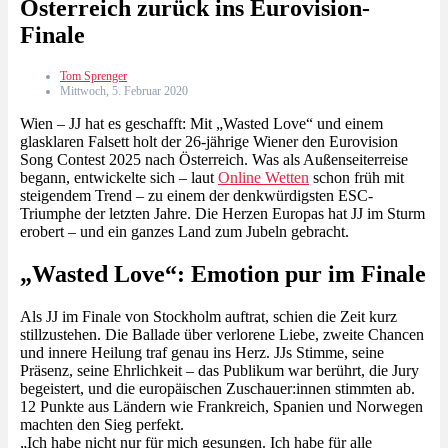
Österreich zurück ins Eurovision-
Finale
Tom Sprenger
Mittwoch, 5. Februar 2020
Wien – JJ hat es geschafft: Mit „Wasted Love“ und einem
glasklaren Falsett holt der 26-jährige Wiener den Eurovision
Song Contest 2025 nach Österreich. Was als Außenseiterreise
begann, entwickelte sich – laut
Online Wetten
schon früh mit
steigendem Trend – zu einem der denkwürdigsten ESC-
Triumphe der letzten Jahre. Die Herzen Europas hat JJ im Sturm
erobert – und ein ganzes Land zum Jubeln gebracht.
„Wasted Love“: Emotion pur im Finale
Als JJ im Finale von Stockholm auftrat, schien die Zeit kurz
stillzustehen. Die Ballade über verlorene Liebe, zweite Chancen
und innere Heilung traf genau ins Herz. JJs Stimme, seine
Präsenz, seine Ehrlichkeit – das Publikum war berührt, die Jury
begeistert, und die europäischen Zuschauer:innen stimmten ab.
12 Punkte aus Ländern wie Frankreich, Spanien und Norwegen
machten den Sieg perfekt.
„Ich habe nicht nur für mich gesungen. Ich habe für alle