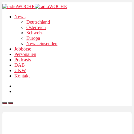
News
Deutschland
Österreich
Schweiz
Europa
News einsenden
Jobbörse
Personalien
Podcasts
DAB+
UKW
Kontakt