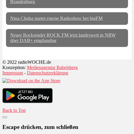
Brandenburg
Nina Chuba startet eigene Radioshow bei bigFM
Neuer Rocksender ROCK FM jetzt landesweit in NRW
über DAB+ empfangbar
© 2022 radioWOCHE.de
Konzeption:
Medienagentur Babelsberg
Impressum
-
Datenschutzerklärung
Back to Top
Escape drücken, zum schließen