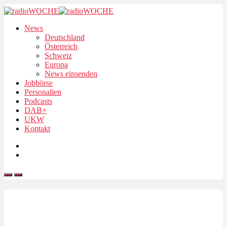
News
Deutschland
Österreich
Schweiz
Europa
News einsenden
Jobbörse
Personalien
Podcasts
DAB+
UKW
Kontakt