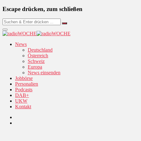
Escape drücken, zum schließen
News
Deutschland
Österreich
Schweiz
Europa
News einsenden
Jobbörse
Personalien
Podcasts
DAB+
UKW
Kontakt