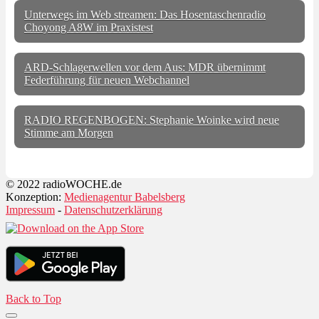
Unterwegs im Web streamen: Das Hosentaschenradio
Choyong A8W im Praxistest
ARD-Schlagerwellen vor dem Aus: MDR übernimmt
Federführung für neuen Webchannel
RADIO REGENBOGEN: Stephanie Woinke wird neue
Stimme am Morgen
© 2022 radioWOCHE.de
Konzeption:
Medienagentur Babelsberg
Impressum
-
Datenschutzerklärung
Back to Top