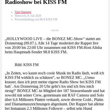
Radioshow bei KISS FM
Tom Sprenger
Mittwoch, 8. Juli 2020
Pressemitteilung von 98.8 KISS FM
KISS FM
„HOLLYWOOD LIVE – die BONEZ MC-Show“ startet am
Donnerstag (09.07.). Alle 14 Tage moderiert der Rapper live
von 20:00 bis 22:00 Uhr zusammen mit KISS FM-Host Alisha
beim Hauptstadt-Sender 98.8 KISS FM.
Bild: KISS FM
„In Zeiten, wo kaum noch coole Musik im Radio läuft, weiß ich
KISS FM wirklich zu schätzen“, so BONEZ MC. „Umso
krasser, dass ich jetzt meine eigene Radio Show bei KISS FM
hab`. Am Donnerstag 20 Uhr geht’s los und ich freu mich
riesig!“ BONEZ MC ist Mitglied der 187 Strassenbande und hat
sowohl mit seiner Crew, gemeinsam mit RAF Camora und Solo
über 6,6 Millionen Platten verkauft, sowie diverse Gold-, Platin-
und Diamantauszeichnungen abgeräumt. Der Rapper hat alleine
bei Instagram 2,3 Millionen Follower – selbst sein Hund