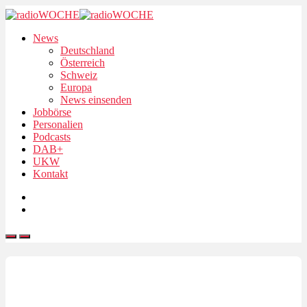
News
Deutschland
Österreich
Schweiz
Europa
News einsenden
Jobbörse
Personalien
Podcasts
DAB+
UKW
Kontakt