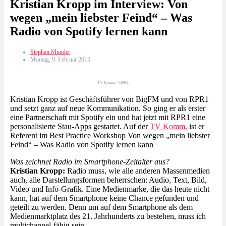
Kristian Kropp im Interview: Von
wegen „mein liebster Feind“ – Was
Radio von Spotify lernen kann
Stephan Munder
Montag, 9. Februar 2015
TV Komm. / RPR1.
Kristian Kropp ist Geschäftsführer von BigFM und von RPR1
und setzt ganz auf neue Kommunikation. So ging er als erster
eine Partnerschaft mit Spotify ein und hat jetzt mit RPR1 eine
personalisierte Stau-Apps gestartet. Auf der
TV Komm.
ist er
Referent im Best Practice Workshop Von wegen „mein liebster
Feind“ – Was Radio von Spotify lernen kann
Was zeichnet Radio im Smartphone-Zeitalter aus?
Kristian Kropp:
Radio muss, wie alle anderen Massenmedien
auch, alle Darstellungsformen beherrschen: Audio, Text, Bild,
Video und Info-Grafik. Eine Medienmarke, die das heute nicht
kann, hat auf dem Smartphone keine Chance gefunden und
geteilt zu werden. Denn um auf dem Smartphone als dem
Medienmarktplatz des 21. Jahrhunderts zu bestehen, muss ich
multichannel-fähig sein.