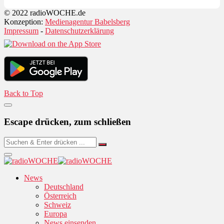
© 2022 radioWOCHE.de
Konzeption:
Medienagentur Babelsberg
Impressum
-
Datenschutzerklärung
Back to Top
Escape drücken, zum schließen
News
Deutschland
Österreich
Schweiz
Europa
News einsenden