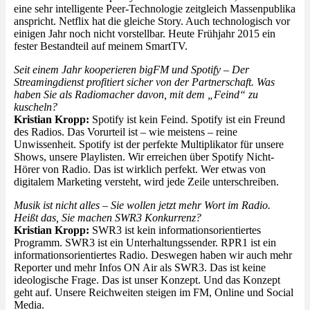
eine sehr intelligente Peer-Technologie zeitgleich Massenpublika
anspricht. Netflix hat die gleiche Story. Auch technologisch vor
einigen Jahr noch nicht vorstellbar. Heute Frühjahr 2015 ein
fester Bestandteil auf meinem SmartTV.
Seit einem Jahr kooperieren bigFM und Spotify – Der
Streamingdienst profitiert sicher von der Partnerschaft. Was
haben Sie als Radiomacher davon, mit dem „Feind“ zu
kuscheln?
Kristian Kropp:
Spotify ist kein Feind. Spotify ist ein Freund
des Radios. Das Vorurteil ist – wie meistens – reine
Unwissenheit. Spotify ist der perfekte Multiplikator für unsere
Shows, unsere Playlisten. Wir erreichen über Spotify Nicht-
Hörer von Radio. Das ist wirklich perfekt. Wer etwas von
digitalem Marketing versteht, wird jede Zeile unterschreiben.
Musik ist nicht alles – Sie wollen jetzt mehr Wort im Radio.
Heißt das, Sie machen SWR3 Konkurrenz?
Kristian Kropp:
SWR3 ist kein informationsorientiertes
Programm. SWR3 ist ein Unterhaltungssender. RPR1 ist ein
informationsorientiertes Radio. Deswegen haben wir auch mehr
Reporter und mehr Infos ON Air als SWR3. Das ist keine
ideologische Frage. Das ist unser Konzept. Und das Konzept
geht auf. Unsere Reichweiten steigen im FM, Online und Social
Media.