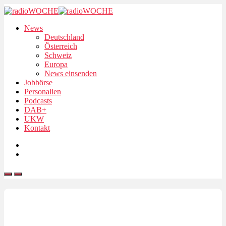
News
Deutschland
Österreich
Schweiz
Europa
News einsenden
Jobbörse
Personalien
Podcasts
DAB+
UKW
Kontakt