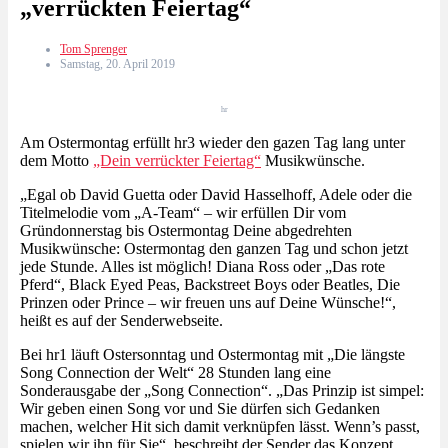
„verrückten Feiertag“
Tom Sprenger
Samstag, 20. April 2019
hr
Am Ostermontag erfüllt hr3 wieder den gazen Tag lang unter
dem Motto
„Dein verrückter Feiertag“
Musikwünsche.
„Egal ob David Guetta oder David Hasselhoff, Adele oder die
Titelmelodie vom „A-Team“ – wir erfüllen Dir vom
Gründonnerstag bis Ostermontag Deine abgedrehten
Musikwünsche: Ostermontag den ganzen Tag und schon jetzt
jede Stunde. Alles ist möglich! Diana Ross oder „Das rote
Pferd“, Black Eyed Peas, Backstreet Boys oder Beatles, Die
Prinzen oder Prince – wir freuen uns auf Deine Wünsche!“,
heißt es auf der Senderwebseite.
Bei hr1 läuft Ostersonntag und Ostermontag mit „Die längste
Song Connection der Welt“ 28 Stunden lang eine
Sonderausgabe der „Song Connection“. „Das Prinzip ist simpel:
Wir geben einen Song vor und Sie dürfen sich Gedanken
machen, welcher Hit sich damit verknüpfen lässt. Wenn’s passt,
spielen wir ihn für Sie“, beschreibt der Sender das Konzept.