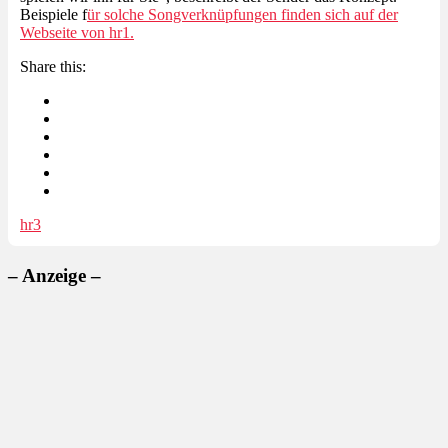
Beispiele f
ür solche Songverknüpfungen finden sich auf der
Webseite von hr1.
Share this:
hr3
– Anzeige –