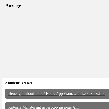
– Anzeige –
Ähnliche Artikel
Neues „all about audio“ Radio App Framework setzt Maßstäbe
Antenne Münster mit neuer App ins neue Jahr