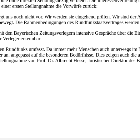
bote ohne direkten Sendungsbezug verbietet. Die Interessenvertretung 
 einer ersten Stellungnahme die Vorwürfe zurück:
t uns noch nicht vor. Wir werden sie eingehend prüfen. Wir sind der A
ewegt. Die Rahmenbedingungen des Rundfunkstaatsvertrages werden d
it den Bayerischen Zeitungsverlegern intensive Gespräche über die Ei
r Verleger erkennbar.
n Rundfunks umfasst. Da immer mehr Menschen auch unterwegs im Net
r an, angepasst auf die besonderen Bedürfnisse. Dies zeigen auch die 
tellungnahme von Prof. Dr. Albrecht Hesse, Juristischer Direktor de