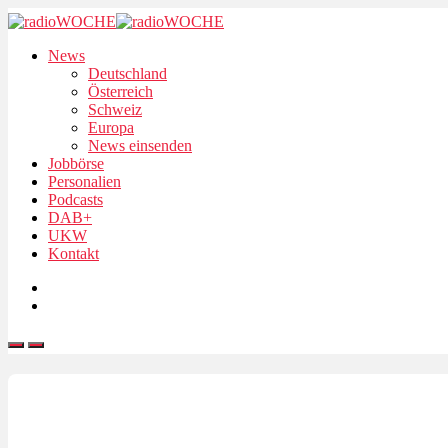
News
Deutschland
Österreich
Schweiz
Europa
News einsenden
Jobbörse
Personalien
Podcasts
DAB+
UKW
Kontakt