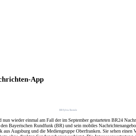
chrichten-App
BR/Sylvia Bentele
rd nun wieder einmal am Fall der im September gestarteten BR24 Nachr
en Bayerischen Rundfunk (BR) und sein mobiles Nachrichtenangebot 
ck aus Augsburg und die Mediengruppe Oberfranken. Sie sehen einen 