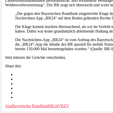
Landesrundfunkanstalten presseähnliche, also textbasierte Webange
Wettbewerbsverzerrung“. Der BR zeigt sich überrascht und weist in
„Die gegen den Bayerischen Rundfunk eingereichte Klage lieg
Nachrichten-App „BR24“ auf dem Boden geltenden Rechts b
Die Klage kommt insofern überraschend, als wir im Vorfeld m
haben. Dabei war keine grundsätzlich ablehnende Haltung de
Die Nachrichten-App „BR24“ ist vom Auftrag des Bayerische
die „BR24“-App die Inhalte des BR speziell für mobile Nutze
bereits 150.000 Mal heruntergeladen worden.“ (Quelle: BR-S
Jetzt müssen die Gerichte entscheiden.
Share this:
App
Bayerischer Rundfunk
BR24
VBZV