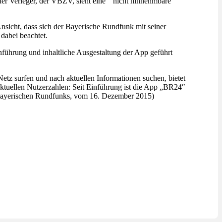
der Verleger, der VBZV, sieht eine “ nicht hinnehmbare
nsicht, dass sich der Bayerische Rundfunk mit seiner
abei beachtet.
nführung und inhaltliche Ausgestaltung der App geführt
z surfen und nach aktuellen Informationen suchen, bietet
aktuellen Nutzerzahlen: Seit Einführung ist die App „BR24″
s Bayerischen Rundfunks, vom 16. Dezember 2015)