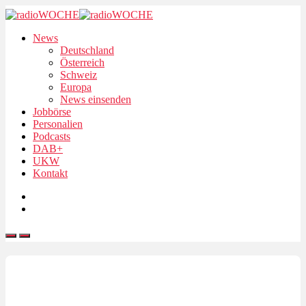
News
Deutschland
Österreich
Schweiz
Europa
News einsenden
Jobbörse
Personalien
Podcasts
DAB+
UKW
Kontakt