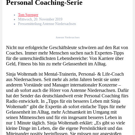
Personal Coaching-Serie
Tom Sprenger
Mittwoch, 20. November 2019
Pressemitteilung Antenne Niedersachsen
Antenne Niedersachsen
Nicht nur erfolgreiche Geschäftsleute schwören auf den Rat von
Coaches. Immer mehr Menschen suchen nach Experten-Tipps
für die unterschiedlichsten Lebensbereiche: Von Karriere über
Geld, Fitness bis hin zu mehr Gelassenheit im Alltag.
Sinja Woltemath ist Mental-Trainerin, Personal- & Life-Coach
aus Niedersachsen. Seit mehr als zehn Jahren berät sie unter
anderem Vorstände und Manager internationaler Konzerne –
und ab sofort auch die Hörer von Antenne Niedersachsen. Dafür
hat der Sender das deutschlandweit erste Personal Coaching fürs
Radio entwickelt. In „Tipps für ein besseres Leben mit Sinja
Woltemath“ gibt die Expertin ab sofort einfache Tipps für mehr
Gelassenheit im Alltag, mehr Achtsamkeit im Umgang mit
seinen Mitmenschen und für ein insgesamt besseres Leben in
nur 1 Minute täglich. Sinja Woltemath erklärt: „Es gibt so viele
kleine Dinge im Leben, die die eigene Persönlichkeit und das
Miteinander positiv beeinflussen. Sie müssen nur angestoßen