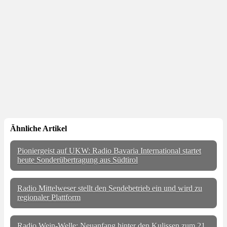
Ähnliche Artikel
Pioniergeist auf UKW: Radio Bavaria International startet
heute Sonderübertragung aus Südtirol
Radio Mittelweser stellt den Sendebetrieb ein und wird zu
regionaler Plattform
Radio Wein-Welle: Neuanfang hinter den Kulissen zum 21.