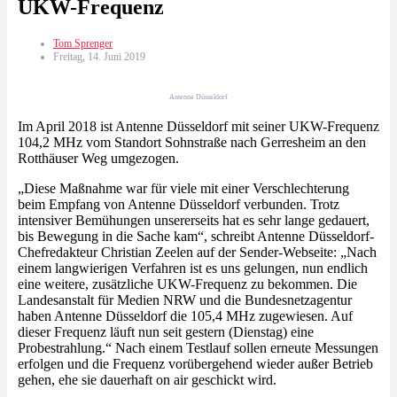
UKW-Frequenz
Tom Sprenger
Freitag, 14. Juni 2019
Antenne Düsseldorf
Im April 2018 ist Antenne Düsseldorf mit seiner UKW-Frequenz
104,2 MHz vom Standort Sohnstraße nach Gerresheim an den
Rotthäuser Weg umgezogen.
„Diese Maßnahme war für viele mit einer Verschlechterung
beim Empfang von Antenne Düsseldorf verbunden. Trotz
intensiver Bemühungen unsererseits hat es sehr lange gedauert,
bis Bewegung in die Sache kam“, schreibt Antenne Düsseldorf-
Chefredakteur Christian Zeelen auf der Sender-Webseite: „Nach
einem langwierigen Verfahren ist es uns gelungen, nun endlich
eine weitere, zusätzliche UKW-Frequenz zu bekommen. Die
Landesanstalt für Medien NRW und die Bundesnetzagentur
haben Antenne Düsseldorf die 105,4 MHz zugewiesen. Auf
dieser Frequenz läuft nun seit gestern (Dienstag) eine
Probestrahlung.“ Nach einem Testlauf sollen erneute Messungen
erfolgen und die Frequenz vorübergehend wieder außer Betrieb
gehen, ehe sie dauerhaft on air geschickt wird.