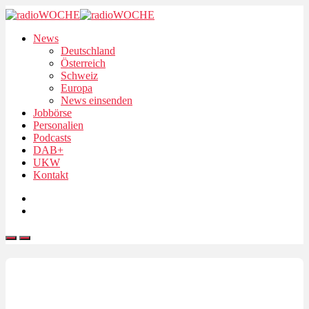
News
Deutschland
Österreich
Schweiz
Europa
News einsenden
Jobbörse
Personalien
Podcasts
DAB+
UKW
Kontakt