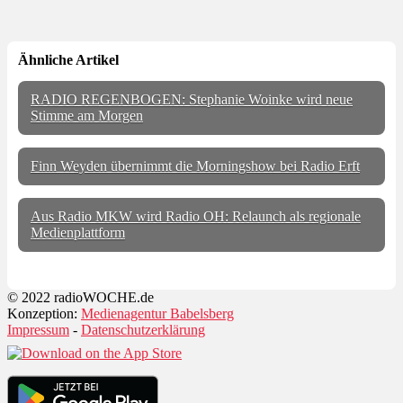
Ähnliche Artikel
RADIO REGENBOGEN: Stephanie Woinke wird neue
Stimme am Morgen
Finn Weyden übernimmt die Morningshow bei Radio Erft
Aus Radio MKW wird Radio OH: Relaunch als regionale
Medienplattform
© 2022 radioWOCHE.de
Konzeption:
Medienagentur Babelsberg
Impressum
-
Datenschutzerklärung