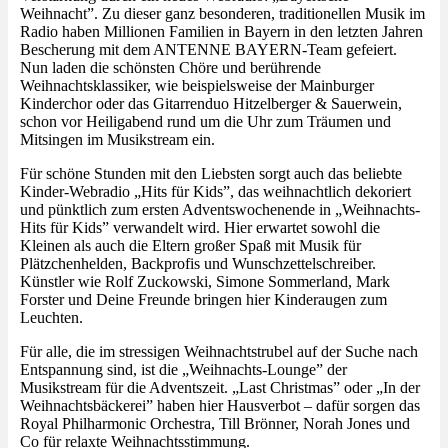
Weihnacht”. Zu dieser ganz besonderen, traditionellen Musik im
Radio haben Millionen Familien in Bayern in den letzten Jahren
Bescherung mit dem ANTENNE BAYERN-Team gefeiert.
Nun laden die schönsten Chöre und berührende
Weihnachtsklassiker, wie beispielsweise der Mainburger
Kinderchor oder das Gitarrenduo Hitzelberger & Sauerwein,
schon vor Heiligabend rund um die Uhr zum Träumen und
Mitsingen im Musikstream ein.
Für schöne Stunden mit den Liebsten sorgt auch das beliebte
Kinder-Webradio „Hits für Kids”, das weihnachtlich dekoriert
und pünktlich zum ersten Adventswochenende in „Weihnachts-
Hits für Kids” verwandelt wird. Hier erwartet sowohl die
Kleinen als auch die Eltern großer Spaß mit Musik für
Plätzchenhelden, Backprofis und Wunschzettelschreiber.
Künstler wie Rolf Zuckowski, Simone Sommerland, Mark
Forster und Deine Freunde bringen hier Kinderaugen zum
Leuchten.
Für alle, die im stressigen Weihnachtstrubel auf der Suche nach
Entspannung sind, ist die „Weihnachts-Lounge” der
Musikstream für die Adventszeit. „Last Christmas” oder „In der
Weihnachtsbäckerei” haben hier Hausverbot – dafür sorgen das
Royal Philharmonic Orchestra, Till Brönner, Norah Jones und
Co für relaxte Weihnachtsstimmung.