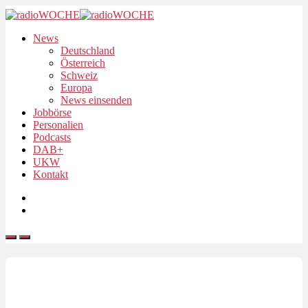
News
Deutschland
Österreich
Schweiz
Europa
News einsenden
Jobbörse
Personalien
Podcasts
DAB+
UKW
Kontakt