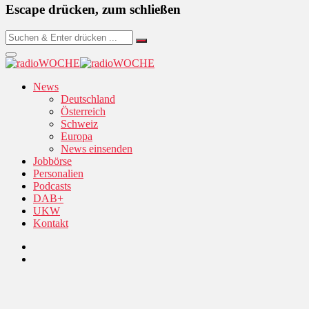
Escape drücken, zum schließen
News
Deutschland
Österreich
Schweiz
Europa
News einsenden
Jobbörse
Personalien
Podcasts
DAB+
UKW
Kontakt