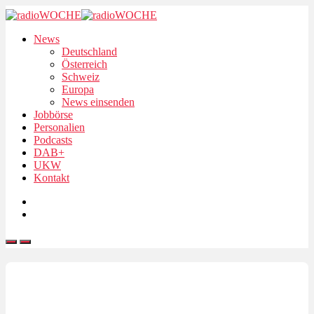
News
Deutschland
Österreich
Schweiz
Europa
News einsenden
Jobbörse
Personalien
Podcasts
DAB+
UKW
Kontakt