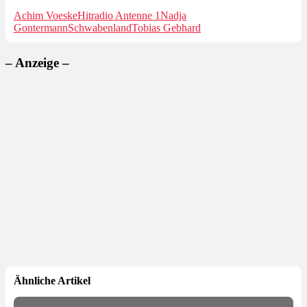
Achim Voeske
Hitradio Antenne 1
Nadja
Gontermann
Schwabenland
Tobias Gebhard
– Anzeige –
Ähnliche Artikel