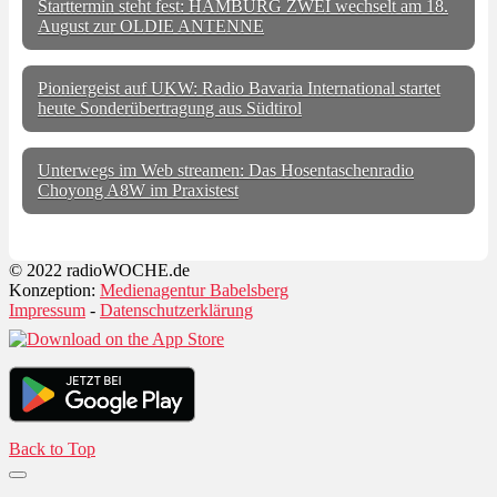
Starttermin steht fest: HAMBURG ZWEI wechselt am 18.
August zur OLDIE ANTENNE
Pioniergeist auf UKW: Radio Bavaria International startet
heute Sonderübertragung aus Südtirol
Unterwegs im Web streamen: Das Hosentaschenradio
Choyong A8W im Praxistest
© 2022 radioWOCHE.de
Konzeption:
Medienagentur Babelsberg
Impressum
-
Datenschutzerklärung
Back to Top