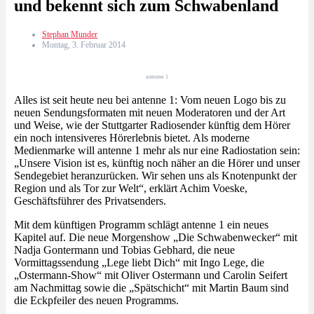
und bekennt sich zum Schwabenland
Stephan Munder
Montag, 3. Februar 2014
antenne 1
Alles ist seit heute neu bei antenne 1: Vom neuen Logo bis zu
neuen Sendungsformaten mit neuen Moderatoren und der Art
und Weise, wie der Stuttgarter Radiosender künftig dem Hörer
ein noch intensiveres Hörerlebnis bietet. Als moderne
Medienmarke will antenne 1 mehr als nur eine Radiostation sein:
„Unsere Vision ist es, künftig noch näher an die Hörer und unser
Sendegebiet heranzurücken. Wir sehen uns als Knotenpunkt der
Region und als Tor zur Welt“, erklärt Achim Voeske,
Geschäftsführer des Privatsenders.
Mit dem künftigen Programm schlägt antenne 1 ein neues
Kapitel auf. Die neue Morgenshow „Die Schwabenwecker“ mit
Nadja Gontermann und Tobias Gebhard, die neue
Vormittagssendung „Lege liebt Dich“ mit Ingo Lege, die
„Ostermann-Show“ mit Oliver Ostermann und Carolin Seifert
am Nachmittag sowie die „Spätschicht“ mit Martin Baum sind
die Eckpfeiler des neuen Programms.