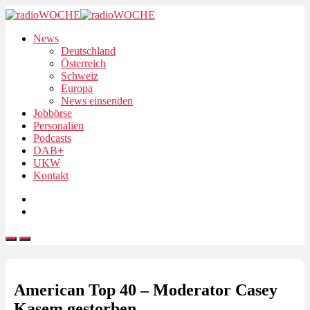
News
Deutschland
Österreich
Schweiz
Europa
News einsenden
Jobbörse
Personalien
Podcasts
DAB+
UKW
Kontakt
American Top 40 – Moderator Casey
Kasem gestorben