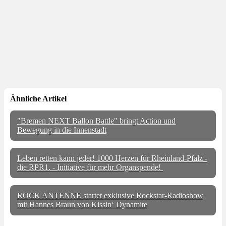
Ähnliche Artikel
"Bremen NEXT Ballon Battle" bringt Action und
Bewegung in die Innenstadt
Leben retten kann jeder! 1000 Herzen für Rheinland-Pfalz -
die RPR1. - Initiative für mehr Organspende!
ROCK ANTENNE startet exklusive Rockstar-Radioshow
mit Hannes Braun von Kissin‘ Dynamite