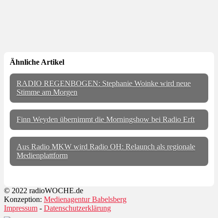
Ähnliche Artikel
RADIO REGENBOGEN: Stephanie Woinke wird neue
Stimme am Morgen
Finn Weyden übernimmt die Morningshow bei Radio Erft
Aus Radio MKW wird Radio OH: Relaunch als regionale
Medienplattform
© 2022 radioWOCHE.de
Konzeption:
Medienagentur Babelsberg
Impressum
-
Datenschutzerklärung