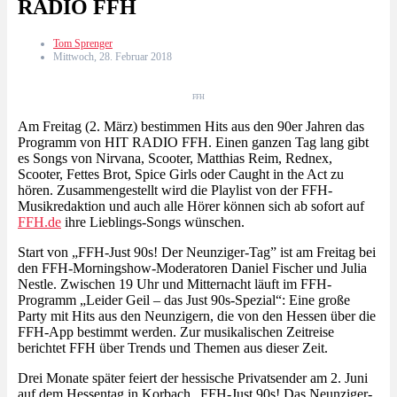
RADIO FFH
Tom Sprenger
Mittwoch, 28. Februar 2018
FFH
Am Freitag (2. März) bestimmen Hits aus den 90er Jahren das
Programm von HIT RADIO FFH. Einen ganzen Tag lang gibt
es Songs von Nirvana, Scooter, Matthias Reim, Rednex,
Scooter, Fettes Brot, Spice Girls oder Caught in the Act zu
hören. Zusammengestellt wird die Playlist von der FFH-
Musikredaktion und auch alle Hörer können sich ab sofort auf
FFH.de
ihre Lieblings-Songs wünschen.
Start von „FFH-Just 90s! Der Neunziger-Tag” ist am Freitag bei
den FFH-Morningshow-Moderatoren Daniel Fischer und Julia
Nestle. Zwischen 19 Uhr und Mitternacht läuft im FFH-
Programm „Leider Geil – das Just 90s-Spezial“: Eine große
Party mit Hits aus den Neunzigern, die von den Hessen über die
FFH-App bestimmt werden. Zur musikalischen Zeitreise
berichtet FFH über Trends und Themen aus dieser Zeit.
Drei Monate später feiert der hessische Privatsender am 2. Juni
auf dem Hessentag in Korbach „FFH-Just 90s! Das Neunziger-