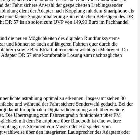
end der Fahrt sichere Anwahl der gespeicherten Lieblingssender
nbindung dient der Adapter nach Kopplung mit dem Smartphone als
st eine kleine Saugnapfhalterung zum einfachen Befestigen des DR
echt DR 57 ist ab sofort zum UVP von 149,90 Euro im Fachhandel
g sind die neuen Möglichkeiten des digitalen Rundfunksystems
ar und können so auch auf längeren Fahrten quer durch die
fahrern sowie Berufskraftfahrern einen wichtigen Mehrwert. Da
 Adapter DR 57 eine komfortable Lösung zum nachträglichen
nnenlichteinstrahlung optimal zu erkennen. Insgesamt stehen 30
einfache und während der Fahrt sichere Senderwahl gedacht. Bei der
rgt damit für optimalen Digitalradioempfang auch über weitere
tet. Die Übertragung zum Fahrzeugradio funktioniert über FM-
lichkeit mit dem Smartphone über Bluetooth ist eine weitere
dioempfang, das Streamen von Musik oder Hörspielen vom
gt wahlweise über den integrierten Lautsprecher des Adapters oder