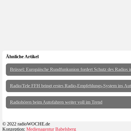
Ähnliche Artikel
Brüssel: Europäische Rundfunkunion fordert Schutz des Radios 
Radio/Tele FFH bringt erstes Radio-Empfehlungs-System ins Au
Radiohören beim Autofahren weiter voll im Trend
© 2022 radioWOCHE.de
Konzeption:
Medienagentur Babelsberg