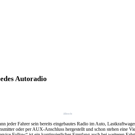
edes Autoradio
Albrecht
n jeder Fahrer sein bereits eingebautes Radio im Auto, Lastkraftwage
itter oder per AUX-Anschluss hergestellt und schon stehen eine Vielza
vice Follow“ ist ein kontinuierlicher Empfang auch bei weiteren Fahrt