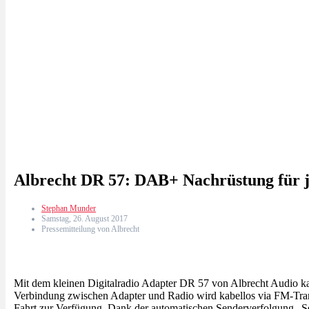
Albrecht DR 57: DAB+ Nachrüstung für j
Stephan Munder
Samstag, 26. August 2017
Pressemitteilung von Albrecht
Mit dem kleinen Digitalradio Adapter DR 57 von Albrecht Audio kan
Verbindung zwischen Adapter und Radio wird kabellos via FM-Transm
Fahrt zur Verfügung. Dank der automatischen Senderverfolgung „Ser