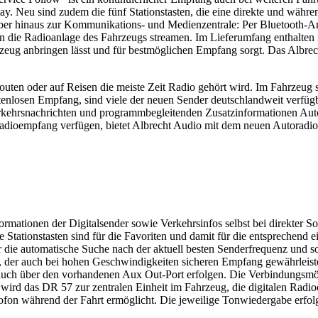
lay. Neu sind zudem die fünf Stationstasten, die eine direkte und währ
ber hinaus zur Kommunikations- und Medienzentrale: Per Bluetooth-A
die Radioanlage des Fahrzeugs streamen. Im Lieferumfang enthalten i
rzeug anbringen lässt und für bestmöglichen Empfang sorgt. Das Albr
n Routen oder auf Reisen die meiste Zeit Radio gehört wird. Im Fahrzeu
enlosen Empfang, sind viele der neuen Sender deutschlandweit verfügb
kehrsnachrichten und programmbegleitenden Zusatzinformationen Auto
dioempfang verfügen, bietet Albrecht Audio mit dem neuen Autoradio
rmationen der Digitalsender sowie Verkehrsinfos selbst bei direkter So
Stationstasten sind für die Favoriten und damit für die entsprechend 
die automatische Suche nach der aktuell besten Senderfrequenz und so
rt, der auch bei hohen Geschwindigkeiten sicheren Empfang gewährleis
auch über den vorhandenen Aux Out-Port erfolgen. Die Verbindungsmög
 wird das DR 57 zur zentralen Einheit im Fahrzeug, die digitalen Ra
rofon während der Fahrt ermöglicht. Die jeweilige Tonwiedergabe erfol