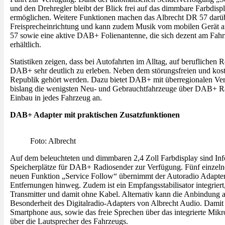
und den Drehregler bleibt der Blick frei auf das dimmbare Farbdisp
ermöglichen. Weitere Funktionen machen das Albrecht DR 57 darü
Freisprecheinrichtung und kann zudem Musik vom mobilen Gerät an 
57 sowie eine aktive DAB+ Folienantenne, die sich dezent am Fah
erhältlich.
Statistiken zeigen, dass bei Autofahrten im Alltag, auf berufliche
DAB+ sehr deutlich zu erleben. Neben dem störungsfreien und kost
Republik gehört werden. Dazu bietet DAB+ mit überregionalen Ver
bislang die wenigsten Neu- und Gebrauchtfahrzeuge über DAB+ Ra
Einbau in jedes Fahrzeug an.
DAB+ Adapter mit praktischen Zusatzfunktionen
Foto: Albrecht
Auf dem beleuchteten und dimmbaren 2,4 Zoll Farbdisplay sind Info
Speicherplätze für DAB+ Radiosender zur Verfügung. Fünf einzelne 
neuen Funktion „Service Follow“ übernimmt der Autoradio Adapter 
Entfernungen hinweg. Zudem ist ein Empfangsstabilisator integrie
Transmitter und damit ohne Kabel. Alternativ kann die Anbindung 
Besonderheit des Digitalradio-Adapters von Albrecht Audio. Damit
Smartphone aus, sowie das freie Sprechen über das integrierte Mik
über die Lautsprecher des Fahrzeugs.