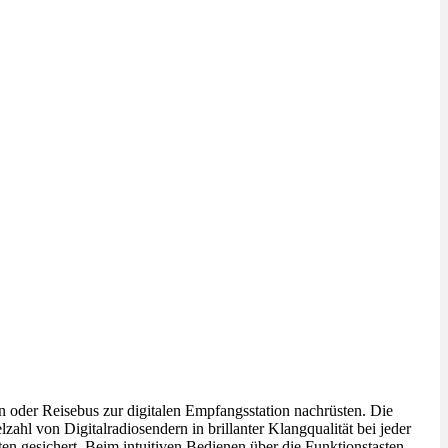
n oder Reisebus zur digitalen Empfangsstation nachrüsten. Die
hl von Digitalradiosendern in brillanter Klangqualität bei jeder
en gesichert. Beim intuitiven Bedienen über die Funktionstasten