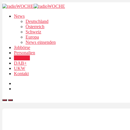
News
Deutschland
Österreich
Schweiz
Europa
News einsenden
Jobbörse
Personalien
Podcasts
DAB+
UKW
Kontakt