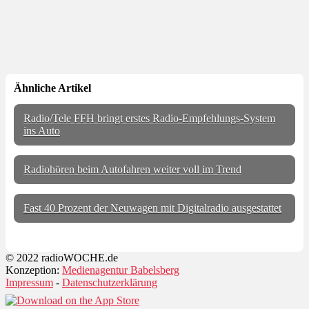
Ähnliche Artikel
Radio/Tele FFH bringt erstes Radio-Empfehlungs-System
ins Auto
Radiohören beim Autofahren weiter voll im Trend
Fast 40 Prozent der Neuwagen mit Digitalradio ausgestattet
© 2022 radioWOCHE.de
Konzeption:
Medienagentur Babelsberg
Impressum
-
Datenschutzerklärung