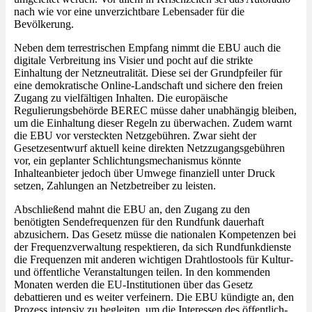
nach wie vor eine unverzichtbare Lebensader für die
Bevölkerung.
Neben dem terrestrischen Empfang nimmt die EBU auch die
digitale Verbreitung ins Visier und pocht auf die strikte
Einhaltung der Netzneutralität. Diese sei der Grundpfeiler für
eine demokratische Online-Landschaft und sichere den freien
Zugang zu vielfältigen Inhalten. Die europäische
Regulierungsbehörde BEREC müsse daher unabhängig bleiben,
um die Einhaltung dieser Regeln zu überwachen. Zudem warnt
die EBU vor versteckten Netzgebühren. Zwar sieht der
Gesetzesentwurf aktuell keine direkten Netzzugangsgebühren
vor, ein geplanter Schlichtungsmechanismus könnte
Inhalteanbieter jedoch über Umwege finanziell unter Druck
setzen, Zahlungen an Netzbetreiber zu leisten.
Abschließend mahnt die EBU an, den Zugang zu den
benötigten Sendefrequenzen für den Rundfunk dauerhaft
abzusichern. Das Gesetz müsse die nationalen Kompetenzen bei
der Frequenzverwaltung respektieren, da sich Rundfunkdienste
die Frequenzen mit anderen wichtigen Drahtlostools für Kultur-
und öffentliche Veranstaltungen teilen. In den kommenden
Monaten werden die EU-Institutionen über das Gesetz
debattieren und es weiter verfeinern. Die EBU kündigte an, den
Prozess intensiv zu begleiten, um die Interessen des öffentlich-