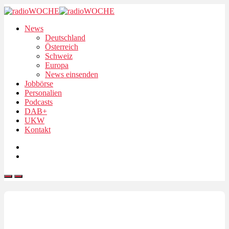
News
Deutschland
Österreich
Schweiz
Europa
News einsenden
Jobbörse
Personalien
Podcasts
DAB+
UKW
Kontakt