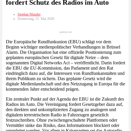
fordert Schutz des Radios im Auto
Stephan Munder
Donnerstag, 21. Mai 2026
pixabay.com
Die Europäische Rundfunkunion (EBU) schlägt vor dem
Beginn wichtiger medienpolitischer Verhandlungen in Brüssel
Alarm. Die Organisation hat eine offizielle Positionierung zum
geplanten europäischen Gesetz für digitale Netze – dem
sogenannten Digital Networks Act – veröffentlicht. Darin fordert
die EBU die EU-Kommission, das Parlament und den Rat
eindringlich dazu auf, die Interessen von Rundfunkanstalten und
ihrem Publikum zu sichern. Das geplante Gesetz wird die
digitale Medienlandschaft und den Netzzugang in Europa für die
kommenden Jahre entscheidend prägen.
Ein zentraler Punkt auf der Agenda der EBU ist die Zukunft des
Radios im Auto. Die Vereinigung fordert Gesetzgeber dazu auf,
den direkten und unkomplizierten Zugang zu analogem und
digitalem terrestrischem Radio in Fahrzeugen gesetzlich
festzuschreiben. Ohne zwischengeschaltete Plattformen oder
Vermittler sinke das Risiko, dass Informationen blockiert oder
umgeleitet werden. Vor allem in Krisenzeiten sei das Autoradio