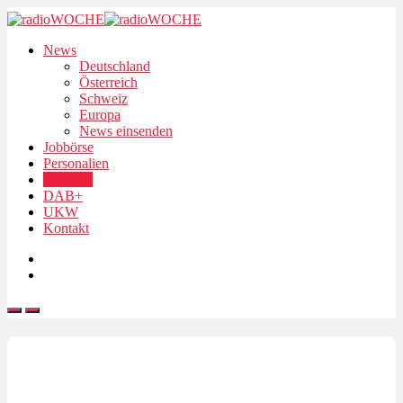
News
Deutschland
Österreich
Schweiz
Europa
News einsenden
Jobbörse
Personalien
Podcasts
DAB+
UKW
Kontakt