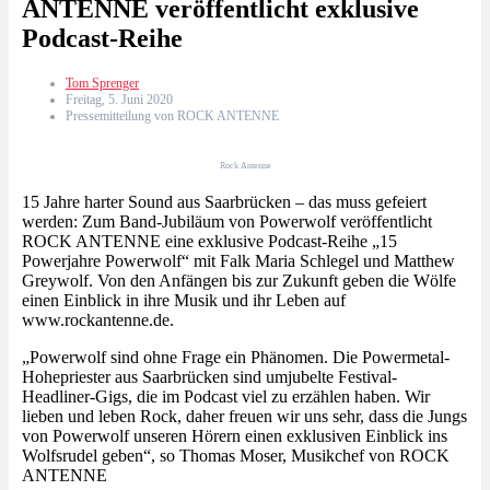
ANTENNE veröffentlicht exklusive
Podcast-Reihe
Tom Sprenger
Freitag, 5. Juni 2020
Pressemitteilung von ROCK ANTENNE
Rock Antenne
15 Jahre harter Sound aus Saarbrücken – das muss gefeiert
werden: Zum Band-Jubiläum von Powerwolf veröffentlicht
ROCK ANTENNE eine exklusive Podcast-Reihe „15
Powerjahre Powerwolf“ mit Falk Maria Schlegel und Matthew
Greywolf. Von den Anfängen bis zur Zukunft geben die Wölfe
einen Einblick in ihre Musik und ihr Leben auf
www.rockantenne.de.
„Powerwolf sind ohne Frage ein Phänomen. Die Powermetal-
Hohepriester aus Saarbrücken sind umjubelte Festival-
Headliner-Gigs, die im Podcast viel zu erzählen haben. Wir
lieben und leben Rock, daher freuen wir uns sehr, dass die Jungs
von Powerwolf unseren Hörern einen exklusiven Einblick ins
Wolfsrudel geben“, so Thomas Moser, Musikchef von ROCK
ANTENNE