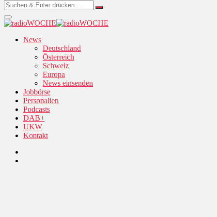
News
Deutschland
Österreich
Schweiz
Europa
News einsenden
Jobbörse
Personalien
Podcasts
DAB+
UKW
Kontakt