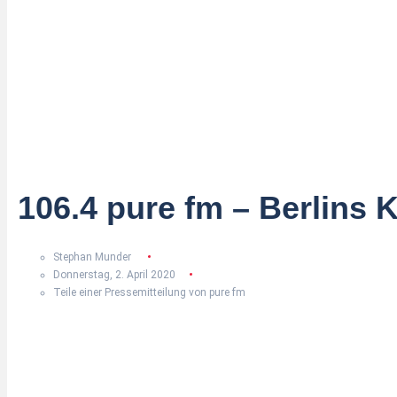
106.4 pure fm – Berlins 
Stephan Munder
Donnerstag, 2. April 2020
Teile einer Pressemitteilung von pure fm