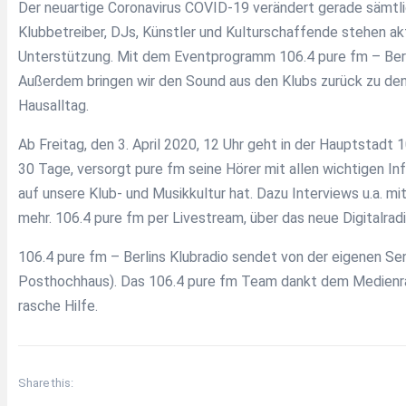
Der neuartige Coronavirus COVID-19 verändert gerade sämtlic
Klubbetreiber, DJs, Künstler und Kulturschaffende stehen akt
Unterstützung. Mit dem Eventprogramm 106.4 pure fm – Berlin
Außerdem bringen wir den Sound aus den Klubs zurück zu d
Hausalltag.
Ab Freitag, den 3. April 2020, 12 Uhr geht in der Hauptstadt
30 Tage, versorgt pure fm seine Hörer mit allen wichtigen I
auf unsere Klub- und Musikkultur hat. Dazu Interviews u.a. mi
mehr. 106.4 pure fm per Livestream, über das neue Digitalra
106.4 pure fm – Berlins Klubradio sendet von der eigenen S
Posthochhaus). Das 106.4 pure fm Team dankt dem Medienrat
rasche Hilfe.
Share this: