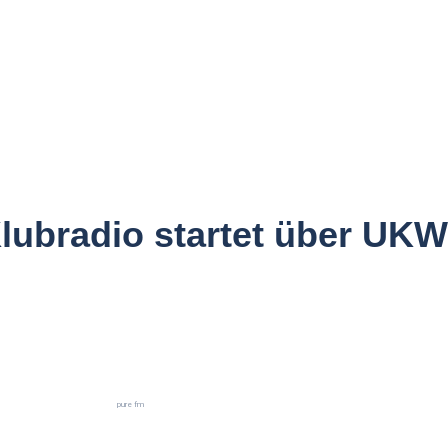
Klubradio startet über UKW
pure fm