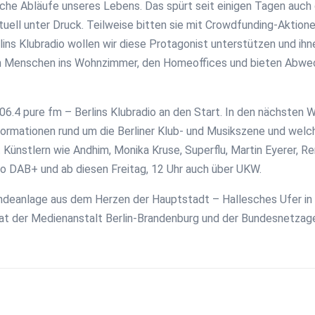
he Abläufe unseres Lebens. Das spürt seit einigen Tagen auch d
uell unter Druck. Teilweise bitten sie mit Crowdfunding-Aktione
s Klubradio wollen wir diese Protagonist unterstützen und ihne
en Menschen ins Wohnzimmer, den Homeoffices und bieten Abwec
 106.4 pure fm – Berlins Klubradio an den Start. In den nächsten
nformationen rund um die Berliner Klub- und Musikszene und wel
t Künstlern wie Andhim, Monika Kruse, Superflu, Martin Eyerer, R
dio DAB+ und ab diesen Freitag, 12 Uhr auch über UKW.
endeanlage aus dem Herzen der Hauptstadt – Hallesches Ufer in
 der Medienanstalt Berlin-Brandenburg und der Bundesnetzagen