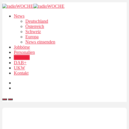
News
Deutschland
Österreich
Schweiz
Europa
News einsenden
Jobbörse
Personalien
Podcasts
DAB+
UKW
Kontakt