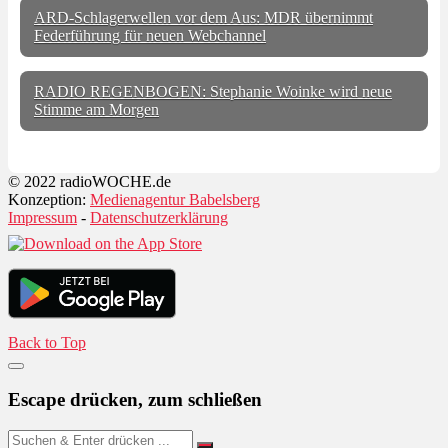
ARD-Schlagerwellen vor dem Aus: MDR übernimmt
Federführung für neuen Webchannel
RADIO REGENBOGEN: Stephanie Woinke wird neue
Stimme am Morgen
© 2022 radioWOCHE.de
Konzeption:
Medienagentur Babelsberg
Impressum
-
Datenschutzerklärung
Back to Top
Escape drücken, zum schließen