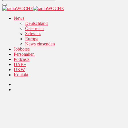
News
Deutschland
Österreich
Schweiz
Europa
News einsenden
Jobbörse
Personalien
Podcasts
DAB+
UKW
Kontakt