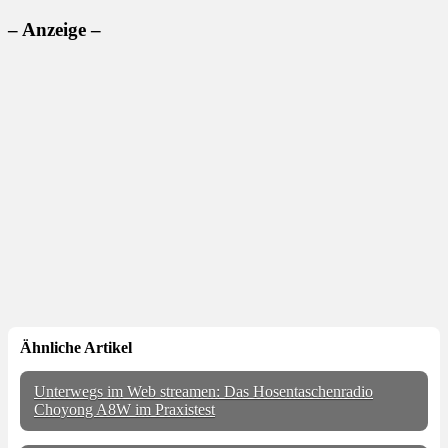
– Anzeige –
Ähnliche Artikel
Unterwegs im Web streamen: Das Hosentaschenradio
Choyong A8W im Praxistest