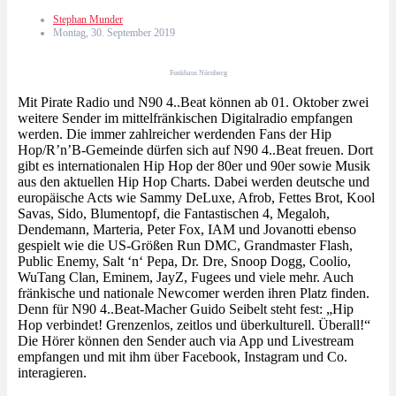
Stephan Munder
Montag, 30. September 2019
Funkhaus Nürnberg
Mit Pirate Radio und N90 4..Beat können ab 01. Oktober zwei
weitere Sender im mittelfränkischen Digitalradio empfangen
werden. Die immer zahlreicher werdenden Fans der Hip
Hop/R’n’B-Gemeinde dürfen sich auf N90 4..Beat freuen. Dort
gibt es internationalen Hip Hop der 80er und 90er sowie Musik
aus den aktuellen Hip Hop Charts. Dabei werden deutsche und
europäische Acts wie Sammy DeLuxe, Afrob, Fettes Brot, Kool
Savas, Sido, Blumentopf, die Fantastischen 4, Megaloh,
Dendemann, Marteria, Peter Fox, IAM und Jovanotti ebenso
gespielt wie die US-Größen Run DMC, Grandmaster Flash,
Public Enemy, Salt ‘n‘ Pepa, Dr. Dre, Snoop Dogg, Coolio,
WuTang Clan, Eminem, JayZ, Fugees und viele mehr. Auch
fränkische und nationale Newcomer werden ihren Platz finden.
Denn für N90 4..Beat-Macher Guido Seibelt steht fest: „Hip
Hop verbindet! Grenzenlos, zeitlos und überkulturell. Überall!“
Die Hörer können den Sender auch via App und Livestream
empfangen und mit ihm über Facebook, Instagram und Co.
interagieren.