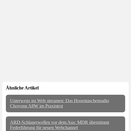
Ähnliche Artikel
Unterwegs im Web streamen: Das Hosentaschenradio
Choyong A8W im Praxistest
ARD-Schlagerwellen vor dem Aus: MDR übernimmt
Federführung für neuen Webchannel