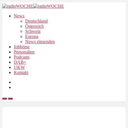
News
Deutschland
Österreich
Schweiz
Europa
News einsenden
Jobbörse
Personalien
Podcasts
DAB+
UKW
Kontakt