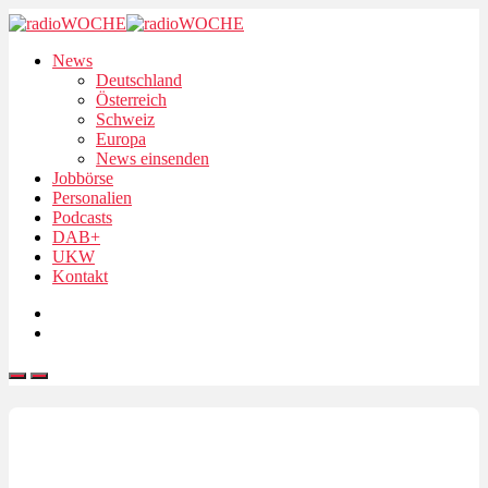
News
Deutschland
Österreich
Schweiz
Europa
News einsenden
Jobbörse
Personalien
Podcasts
DAB+
UKW
Kontakt