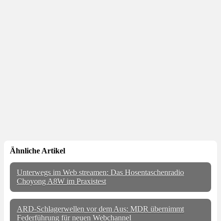
Ähnliche Artikel
Unterwegs im Web streamen: Das Hosentaschenradio
Choyong A8W im Praxistest
ARD-Schlagerwellen vor dem Aus: MDR übernimmt
Federführung für neuen Webchannel