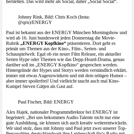
herstellen. Das wird mehr als Social, daher „Social Social“.
Johnny Rink, Bild: Chris Koch (Insta:
@qris)/ENERGY
Paul ist bekannt aus der ENERGY München Morningshow und
wird ab 16. Juni bundesweit jeden Donnerstag die Movie-
Rubrik
„ENERGY Kopfkino“
präsentieren. Dort geht es
primär um Themen aus der Kino-, Film-, Serien- und
Schauspielwelt. Egal ob ein neuer Film Release, ein aktueller
Serien Hype oder Themen wie das Depp-Heard-Drama, genau
darüber soll im „ENERGY Kopfkino“ gesprochen werden.
Hintergründe der Hypes und Storys werden verständlich erklärt,
immer mit etwas Augenzwinkern und mit dem nötigen Humor –
aber immer spoilerfrei! Und vielleicht taucht auch mal Kino-
Kumpel Steven Gätjen als Gast auf.
Paul Fischer, Bild: ENERGY
Alex Hajek, nationaler Programmdirektor bei ENERGY ist
begeistert: „Bei uns bekommen Audio-Talente nicht nur eine
gute Ausbildung, sie können sich auch kreativ weiterentwickeln.
Wir sind stolz, dass mit Johnny und Paul jetzt zwei unserer Top-
Personalities deutschlandweit ihre Leidenschaft für‘s Radio mit