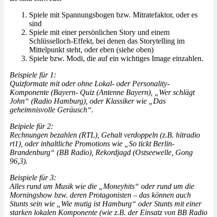
Spiele mit Spannungsbogen bzw. Mitratefaktor, oder es
sind
Spiele mit einer persönlichen Story und einem
Schlüsselloch-Effekt, bei denen das Storytelling im
Mittelpunkt steht, oder eben (siehe oben)
Spiele bzw. Modi, die auf ein wichtiges Image einzahlen.
Beispiele für 1:
Quizformate mit oder ohne Lokal- oder Personality-
Komponente (Bayern- Quiz (Antenne Bayern), „Wer schlägt
John“ (Radio Hamburg), oder Klassiker wie „Das
geheimnisvolle Geräusch“.
Beipiele für 2:
Rechnungen bezahlen (RTL), Gehalt verdoppeln (z.B. hitradio
rt1), oder inhaltliche Promotions wie „So tickt Berlin-
Brandenburg“ (BB Radio), Rekordjagd (Ostseewelle, Gong
96,3).
Beispiele für 3:
Alles rund um Musik wie die „Moneyhits“ oder rund um die
Morningshow bzw. deren Protagonisten – das können auch
Stunts sein wie „Wie mutig ist Hamburg“ oder Stunts mit einer
starken lokalen Komponente (wie z.B. der Einsatz von BB Radio