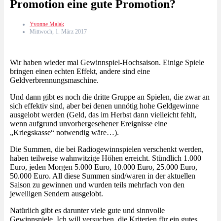
Promotion eine gute Promotion?
Yvonne Malak
Mittwoch, 1. März 2017
Wir haben wieder mal Gewinnspiel-Hochsaison. Einige Spiele
bringen einen echten Effekt, andere sind eine
Geldverbrennungsmaschine.
Und dann gibt es noch die dritte Gruppe an Spielen, die zwar an
sich effektiv sind, aber bei denen unnötig hohe Geldgewinne
ausgelobt werden (Geld, das im Herbst dann vielleicht fehlt,
wenn aufgrund unvorhergesehener Ereignisse eine
„Kriegskasse“ notwendig wäre…).
Die Summen, die bei Radiogewinnspielen verschenkt werden,
haben teilweise wahnwitzige Höhen erreicht. Stündlich 1.000
Euro, jeden Morgen 5.000 Euro, 10.000 Euro, 25.000 Euro,
50.000 Euro. All diese Summen sind/waren in der aktuellen
Saison zu gewinnen und wurden teils mehrfach von den
jeweiligen Sendern ausgelobt.
Natürlich gibt es darunter viele gute und sinnvolle
Gewinnspiele. Ich will versuchen, die Kriterien für ein gutes