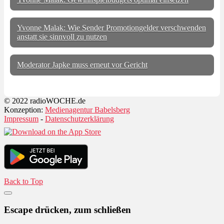
Yvonne Malak: Wie Sender Promotiongelder verschwenden
anstatt sie sinnvoll zu nutzen
Moderator Japke muss erneut vor Gericht
© 2022 radioWOCHE.de
Konzeption:
Medienagentur Babelsberg
Impressum
-
Datenschutzerklärung
Back to Top
Escape drücken, zum schließen