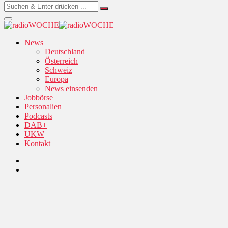
News
Deutschland
Österreich
Schweiz
Europa
News einsenden
Jobbörse
Personalien
Podcasts
DAB+
UKW
Kontakt