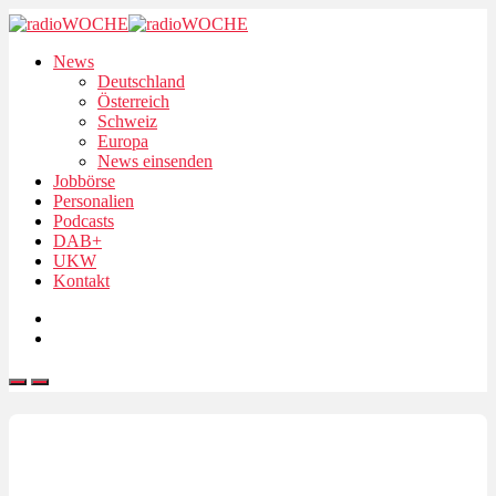
News
Deutschland
Österreich
Schweiz
Europa
News einsenden
Jobbörse
Personalien
Podcasts
DAB+
UKW
Kontakt