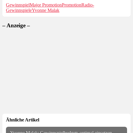
Gewinnspiel
Major Promotion
Promotion
Radio-
Gewinnspiele
Yvonne Malak
– Anzeige –
Ähnliche Artikel
Yvonne Malak: Gewinnspielbudgets optimal einsetzen