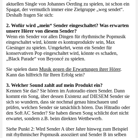
aktuellen Single von Johannes Oerding zu spielen, ist schon ein
Spagat, der vermutlich immer eine Zielgruppe „weg sendet“.
Deshalb fragen Sie sich:
2. Wofür wird „mein“ Sender eingeschaltet? Was erwarten
unsere Hörer von diesem Sender?
Wenn ein Sender vor allen Dingen für rhythmische Popmusik
eingeschaltet wird, könnte es kontraproduktiv sein, Max
Giesinger zu spielen. Umgekehrt, wenn ein Sender für
konservativen Pop eingeschaltet wird, könnte es schaden,
„Black Parade“ von Beyoncé zu spielen.
Sie spielen dann
Musik gegen die Erwartungen ihrer Hörer
.
Kann das hilfreich für Ihren Erfolg sein?
3. Welcher Sound zahlt auf mein Produkt ein?
Kennen Sie das? Sie hören im Autoradio einen Sender. Dann
kommt ein Song, über dessen Existenz auf DIESEM Sender sie
sich so wundern, dass sie nochmal genau hinschauen und
prüfen, welchen Sender sie tatsächlich hören. Das Hitradio oder
den Soft AC Sender? Sie haben diesen Song schlicht dort nicht
erwartet, sondern z.B. beim direkten Wettbewerb.
Siehe Punkt 2: Wird Sender A über Jahre hinweg zum Beispiel
mit rhythmischer Popmusik assoziiert und Sender B im selben