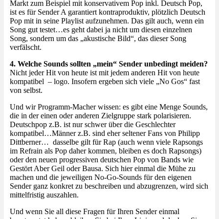
Markt zum Beispiel mit konservativem Pop inkl. Deutsch Pop,
ist es für Sender A garantiert kontraproduktiv, plötzlich Deutsch
Pop mit in seine Playlist aufzunehmen. Das gilt auch, wenn ein
Song gut testet…es geht dabei ja nicht um diesen einzelnen
Song, sondern um das „akustische Bild“, das dieser Song
verfälscht.
4. Welche Sounds sollten „mein“ Sender unbedingt meiden?
Nicht jeder Hit von heute ist mit jedem anderen Hit von heute
kompatibel – logo. Insofern ergeben sich viele „No Gos“ fast
von selbst.
Und wir Programm-Macher wissen: es gibt eine Menge Sounds,
die in der einen oder anderen Zielgruppe stark polarisieren.
Deutschpop z.B. ist nur schwer über die Geschlechter
kompatibel…Männer z.B. sind eher seltener Fans von Philipp
Dittberner… dasselbe gilt für Rap (auch wenn viele Rapsongs
im Refrain als Pop daher kommen, bleiben es doch Rapsongs)
oder den neuen progressiven deutschen Pop von Bands wie
Gestört Aber Geil oder Bausa. Sich hier einmal die Mühe zu
machen und die jeweiligen No-Go-Sounds für den eigenen
Sender ganz konkret zu beschreiben und abzugrenzen, wird sich
mittelfristig auszahlen.
Und wenn Sie all diese Fragen für Ihren Sender einmal