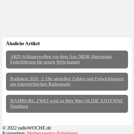
Ähnliche Artikel
ARD-Schlagerwellen vor dem Aus: MDR übernimmt
Federführung für neuen Webchannel
Radiotest 2026_2: Die aktuellen Zahlen und Entwicklungen
am österreichischen Radiomarkt
HAMBURG ZWEI wird zu 80er 90er OLDIE ANTENNE
Hamburg
© 2022 radioWOCHE.de
Konzeption:
Medienagentur Babelsberg