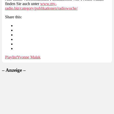
finden Sie auch unter
www.my-
radio.biz/category/publikationen/radiowoche/
Share this:
Playlist
Yvonne Malak
– Anzeige –