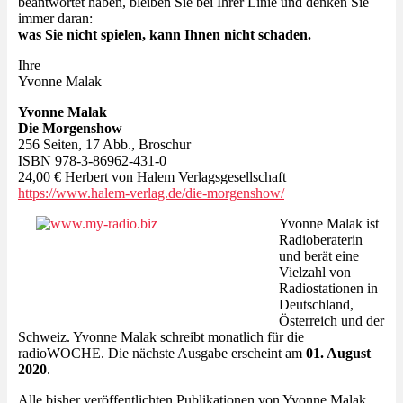
beantwortet haben, bleiben Sie bei Ihrer Linie und denken Sie
immer daran:
was Sie nicht spielen, kann Ihnen nicht schaden.
Ihre
Yvonne Malak
Yvonne Malak
Die Morgenshow
256 Seiten, 17 Abb., Broschur
ISBN 978-3-86962-431-0
24,00 € Herbert von Halem Verlagsgesellschaft
https://www.halem-verlag.de/die-morgenshow/
Yvonne Malak ist
Radioberaterin
und berät eine
Vielzahl von
Radiostationen in
Deutschland,
Österreich und der
Schweiz. Yvonne Malak schreibt monatlich für die
radioWOCHE. Die nächste Ausgabe erscheint am
01. August
2020
.
Alle bisher veröffentlichten Publikationen von Yvonne Malak