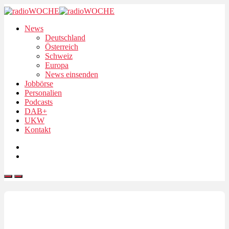
News
Deutschland
Österreich
Schweiz
Europa
News einsenden
Jobbörse
Personalien
Podcasts
DAB+
UKW
Kontakt