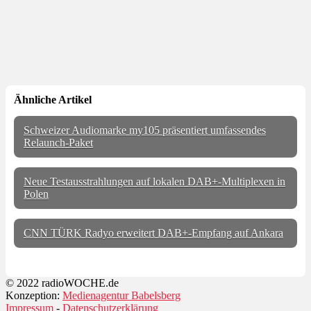
Ähnliche Artikel
Schweizer Audiomarke my105 präsentiert umfassendes
Relaunch-Paket
Neue Testausstrahlungen auf lokalen DAB+-Multiplexen in
Polen
CNN TÜRK Radyo erweitert DAB+-Empfang auf Ankara
© 2022 radioWOCHE.de
Konzeption:
Medienagentur Babelsberg
Impressum
-
Datenschutzerklärung