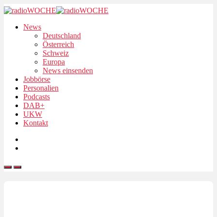
News
Deutschland
Österreich
Schweiz
Europa
News einsenden
Jobbörse
Personalien
Podcasts
DAB+
UKW
Kontakt