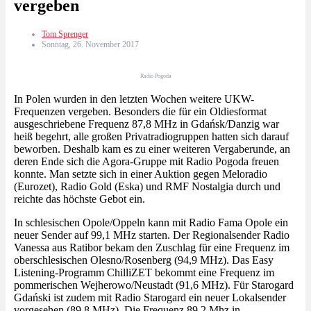
vergeben
Tom Sprenger
Sonntag, 26. November 2017
Radio Pogoda
In Polen wurden in den letzten Wochen weitere UKW-
Frequenzen vergeben. Besonders die für ein Oldiesformat
ausgeschriebene Frequenz 87,8 MHz in Gdańsk/Danzig war
heiß begehrt, alle großen Privatradiogruppen hatten sich darauf
beworben. Deshalb kam es zu einer weiteren Vergaberunde, an
deren Ende sich die Agora-Gruppe mit Radio Pogoda freuen
konnte. Man setzte sich in einer Auktion gegen Meloradio
(Eurozet), Radio Gold (Eska) und RMF Nostalgia durch und
reichte das höchste Gebot ein.
In schlesischen Opole/Oppeln kann mit Radio Fama Opole ein
neuer Sender auf 99,1 MHz starten. Der Regionalsender Radio
Vanessa aus Ratibor bekam den Zuschlag für eine Frequenz im
oberschlesischen Olesno/Rosenberg (94,9 MHz).
Das Easy
Listening-Programm ChilliZET bekommt eine Frequenz im
pommerischen Wejherowo/Neustadt (91,6 MHz). Für Starogard
Gdański ist zudem mit Radio Starogard ein neuer Lokalsender
vorgesehen (89,8 MHz). Die Frequenz 89,2 Mhz in