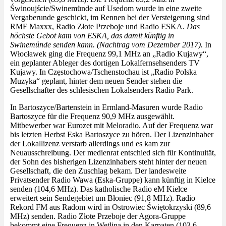
Świnoujście/Swinemünde auf Usedom wurde in eine zweite
Vergaberunde geschickt, im Rennen bei der Versteigerung sind
RMF Maxxx, Radio Złote Przeboje und Radio ESKA.
Das
höchste Gebot kam von ESKA, das damit künftig in
Swinemünde senden kann. (Nachtrag vom Dezember 2017).
In
Włocławek ging die Frequenz 99,1 MHz an „Radio Kujawy“,
ein geplanter Ableger des dortigen Lokalfernsehsenders TV
Kujawy.
In Częstochowa/Tschenstochau ist „Radio Polska
Muzyka“ geplant, hinter dem neuen Sender stehen die
Gesellschafter des schlesischen Lokalsenders Radio Park.
In
Bartoszyce/Bartenstein in Ermland-Masuren wurde Radio
Bartoszyce für die Frequenz 90,9 MHz ausgewählt.
Mitbewerber war Eurozet mit Meloradio. Auf der Frequenz war
bis letzten Herbst Eska Bartoszyce zu hören. Der Lizenzinhaber
der Lokallizenz verstarb allerdings und es kam zur
Neuausschreibung. Der medienrat entschied sich für Kontinuität,
der Sohn des bisherigen Lizenzinhabers steht hinter der neuen
Gesellschaft, die den Zuschlag bekam. Der landesweite
Privatsender Radio Wawa (Eska-Gruppe) kann künftig in Kielce
senden (104,6 MHz).
Das katholische Radio eM Kielce
erweitert sein Sendegebiet um Błoniec (91,8 MHz). Radio
Rekord FM aus Radom wird in Ostrowiec Świętokrzyski (89,6
MHz) senden.
Radio Złote Przeboje der Agora-Gruppe
bekommt eine Frequenz in Wetlina in den Karpaten (103,6