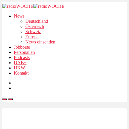
News
Deutschland
Österreich
Schweiz
Europa
News einsenden
Jobbörse
Personalien
Podcasts
DAB+
UKW
Kontakt