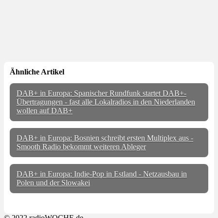
Ähnliche Artikel
DAB+ in Europa: Spanischer Rundfunk startet DAB+-
Übertragungen - fast alle Lokalradios in den Niederlanden
wollen auf DAB+
DAB+ in Europa: Bosnien schreibt ersten Multiplex aus -
Smooth Radio bekommt weiteren Ableger
DAB+ in Europa: Indie-Pop in Estland - Netzausbau in
Polen und der Slowakei
© 2022 radioWOCHE.de