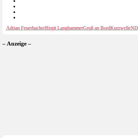
Adrian Feuerbacher
Birgit Langhammer
Gruß an Bord
Kurzwelle
ND
– Anzeige –