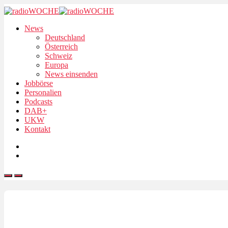
News
Deutschland
Österreich
Schweiz
Europa
News einsenden
Jobbörse
Personalien
Podcasts
DAB+
UKW
Kontakt