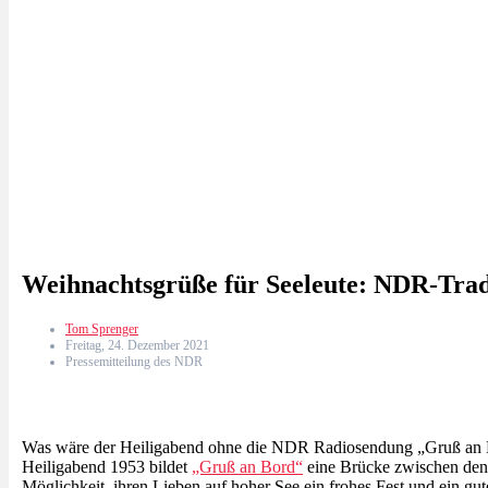
Weihnachtsgrüße für Seeleute: NDR-Trad
Tom Sprenger
Freitag, 24. Dezember 2021
Pressemitteilung des NDR
Was wäre der Heiligabend ohne die NDR Radiosendung „Gruß an Bord
Heiligabend 1953 bildet
„Gruß an Bord“
eine Brücke zwischen den 
Möglichkeit, ihren Lieben auf hoher See ein frohes Fest und ein gu