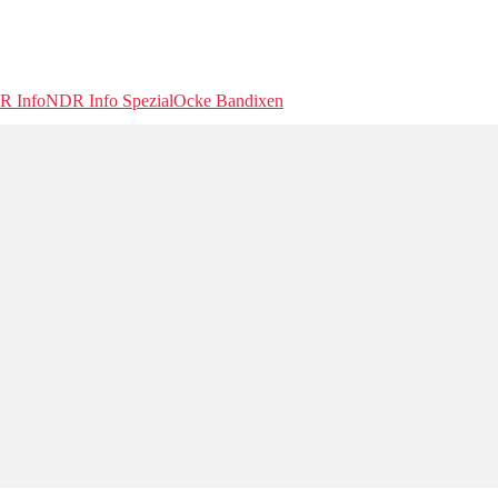
R Info
NDR Info Spezial
Ocke Bandixen