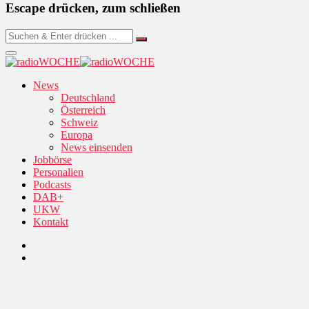
Escape drücken, zum schließen
News
Deutschland
Österreich
Schweiz
Europa
News einsenden
Jobbörse
Personalien
Podcasts
DAB+
UKW
Kontakt