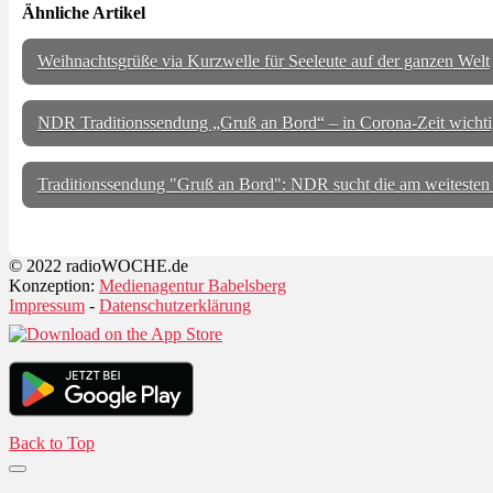
Ähnliche Artikel
Weihnachtsgrüße via Kurzwelle für Seeleute auf der ganzen Welt
NDR Traditionssendung „Gruß an Bord“ – in Corona-Zeit wichtige
Traditionssendung "Gruß an Bord": NDR sucht die am weitesten 
© 2022 radioWOCHE.de
Konzeption:
Medienagentur Babelsberg
Impressum
-
Datenschutzerklärung
Back to Top