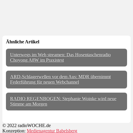
Ähnliche Artikel
Unterwegs im Web streamen: Das Hosentaschenradio
Choyong A8W im Praxistest
ARD-Schlagerwellen vor dem Aus: MDR übernimmt
Federführung für neuen Webchannel
RADIO REGENBOGEN: Stephanie Woinke wird neue
Stimme am Morgen
© 2022 radioWOCHE.de
Konzeption:
Medienagentur Babelsberg