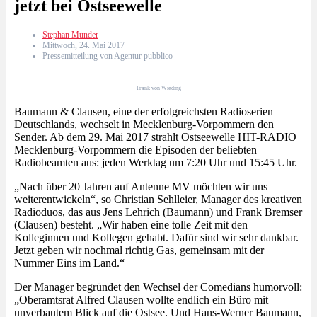
jetzt bei Ostseewelle
Stephan Munder
Mittwoch, 24. Mai 2017
Pressemitteilung von Agentur pubblico
Frank von Wieding
Baumann & Clausen, eine der erfolgreichsten Radioserien
Deutschlands, wechselt in Mecklenburg-Vorpommern den
Sender. Ab dem 29. Mai 2017 strahlt Ostseewelle HIT-RADIO
Mecklenburg-Vorpommern die Episoden der beliebten
Radiobeamten aus: jeden Werktag um 7:20 Uhr und 15:45 Uhr.
„Nach über 20 Jahren auf Antenne MV möchten wir uns
weiterentwickeln“, so Christian Sehlleier, Manager des kreativen
Radioduos, das aus Jens Lehrich (Baumann) und Frank Bremser
(Clausen) besteht. „Wir haben eine tolle Zeit mit den
Kolleginnen und Kollegen gehabt. Dafür sind wir sehr dankbar.
Jetzt geben wir nochmal richtig Gas, gemeinsam mit der
Nummer Eins im Land.“
Der Manager begründet den Wechsel der Comedians humorvoll:
„Oberamtsrat Alfred Clausen wollte endlich ein Büro mit
unverbautem Blick auf die Ostsee. Und Hans-Werner Baumann,