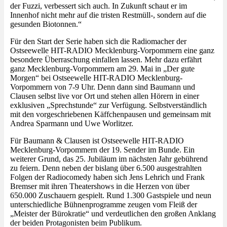
der Fuzzi, verbessert sich auch. In Zukunft schaut er im
Innenhof nicht mehr auf die tristen Restmüll-, sondern auf die
gesunden Biotonnen.“
Für den Start der Serie haben sich die Radiomacher der
Ostseewelle HIT-RADIO Mecklenburg-Vorpommern eine ganz
besondere Überraschung einfallen lassen. Mehr dazu erfährt
ganz Mecklenburg-Vorpommern am 29. Mai in „Der gute
Morgen“ bei Ostseewelle HIT-RADIO Mecklenburg-
Vorpommern von 7-9 Uhr. Denn dann sind Baumann und
Clausen selbst live vor Ort und stehen allen Hörern in einer
exklusiven „Sprechstunde“ zur Verfügung. Selbstverständlich
mit den vorgeschriebenen Käffchenpausen und gemeinsam mit
Andrea Sparmann und Uwe Worlitzer.
Für Baumann & Clausen ist Ostseewelle HIT-RADIO
Mecklenburg-Vorpommern der 19. Sender im Bunde. Ein
weiterer Grund, das 25. Jubiläum im nächsten Jahr gebührend
zu feiern. Denn neben der bislang über 6.500 ausgestrahlten
Folgen der Radiocomedy haben sich Jens Lehrich und Frank
Bremser mit ihren Theatershows in die Herzen von über
650.000 Zuschauern gespielt. Rund 1.300 Gastspiele und neun
unterschiedliche Bühnenprogramme zeugen vom Fleiß der
„Meister der Bürokratie“ und verdeutlichen den großen Anklang
der beiden Protagonisten beim Publikum.