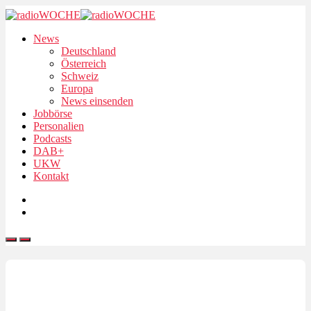
News
Deutschland
Österreich
Schweiz
Europa
News einsenden
Jobbörse
Personalien
Podcasts
DAB+
UKW
Kontakt