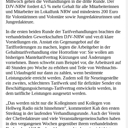
Mittwoch gehen die Verhandlungen in die dritte Runde. Der
DJV-NRW fordert 4,5 % mehr Gehalt für alle Mitarbeiterinnen
und Mitarbeiter im Lokalfunk NRW und mindestens 200 Euro
für Volontärinnen und Volontäre sowie Jungredakteurinnen und
Jungredakteure.
In die ersten beiden Runde der Tarifverhandlungen brachten die
verhandelnden Gewerkschaften DJV-NRW und ver.di klare
Vorstellungen ein. Anstatt ein Gegenangebot auf die
Tarifforderungen zu machen, legten die Arbeitgeber in der
Gehaltstarifverhandlung eine Horrorliste vor: Sie wollen am
bisherigen Manteltarifvertrag Kürzungen und Änderungen
vornehmen. Ihnen schwebt zum Beispiel vor, die Arbeitszeit auf
40 Stunden pro Woche zu erhöhen und Teile von Weihnachts-
und Urlaubsgeld nur dann zu zahlen, wenn bestimmte
Leistungsziele erreicht werden. Zudem soll für Neueingestellte
ein zweites, schlechteres Tarifwerk und für defizitäre Sender ein
Beschäftigungssicherungs-Tarifvertrag entwickeln werden, in
dem tarifliche Leistungen ausgesetzt werden.
„Das werden nicht nur die Kolleginnen und Kollegen von
Hellweg Radio nicht hinnehmen“, kommentiert Kah den ersten
Streiktag in der laufenden Verhandlungsrunde. Auch der Verein
der Chefredakteure und viele Veranstaltergemeinschaften haben
in den vergangenen Wochen gegenüber ihrem verhandelndem