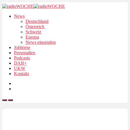
News
Deutschland
Österreich
Schweiz
Europa
News einsenden
Jobbörse
Personalien
Podcasts
DAB+
UKW
Kontakt