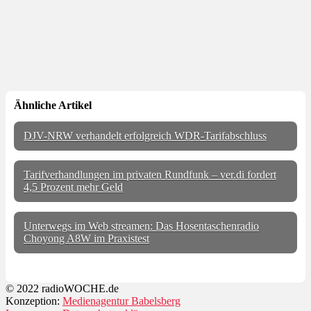
Ähnliche Artikel
DJV-NRW verhandelt erfolgreich WDR-Tarifabschluss
Tarifverhandlungen im privaten Rundfunk – ver.di fordert
4,5 Prozent mehr Geld
Unterwegs im Web streamen: Das Hosentaschenradio
Choyong A8W im Praxistest
© 2022 radioWOCHE.de
Konzeption:
Medienagentur Babelsberg