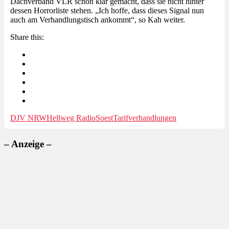
Dachverband VLR schon klar gemacht, dass sie nicht hinter
dessen Horrorliste stehen. „Ich hoffe, dass dieses Signal nun
auch am Verhandlungstisch ankommt“, so Kah weiter.
Share this:
DJV NRW
Hellweg Radio
Soest
Tarifverhandlungen
– Anzeige –