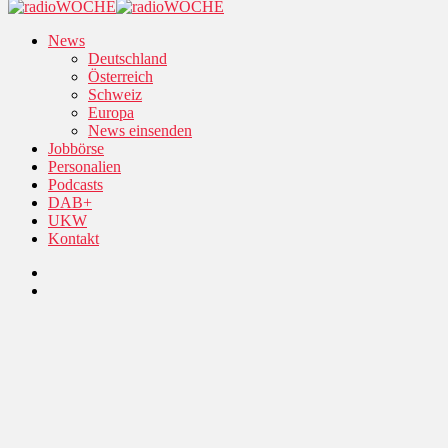
News
Deutschland
Österreich
Schweiz
Europa
News einsenden
Jobbörse
Personalien
Podcasts
DAB+
UKW
Kontakt