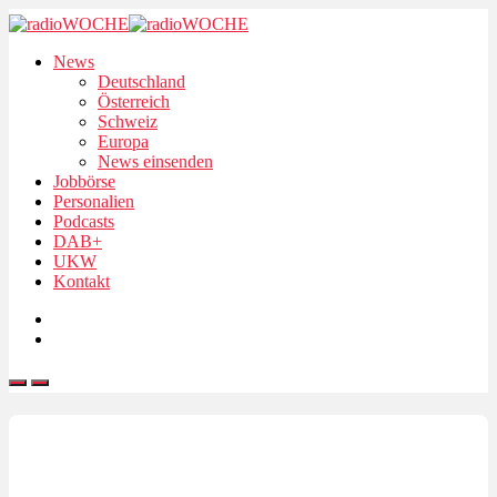
News
Deutschland
Österreich
Schweiz
Europa
News einsenden
Jobbörse
Personalien
Podcasts
DAB+
UKW
Kontakt