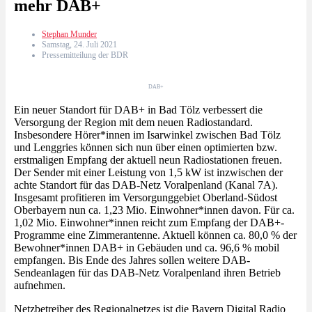
mehr DAB+
Stephan Munder
Samstag, 24. Juli 2021
Pressemitteilung der BDR
DAB+
Ein neuer Standort für DAB+ in Bad Tölz verbessert die
Versorgung der Region mit dem neuen Radiostandard.
Insbesondere Hörer*innen im Isarwinkel zwischen Bad Tölz
und Lenggries können sich nun über einen optimierten bzw.
erstmaligen Empfang der aktuell neun Radiostationen freuen.
Der Sender mit einer Leistung von 1,5 kW ist inzwischen der
achte Standort für das DAB‐Netz Voralpenland (Kanal 7A).
Insgesamt profitieren im Versorgunggebiet Oberland‐Südost
Oberbayern nun ca. 1,23 Mio. Einwohner*innen davon. Für ca.
1,02 Mio. Einwohner*innen reicht zum Empfang der DAB+‐
Programme eine Zimmerantenne. Aktuell können ca. 80,0 % der
Bewohner*innen DAB+ in Gebäuden und ca. 96,6 % mobil
empfangen. Bis Ende des Jahres sollen weitere DAB‐
Sendeanlagen für das DAB‐Netz Voralpenland ihren Betrieb
aufnehmen.
Netzbetreiber des Regionalnetzes ist die Bayern Digital Radio