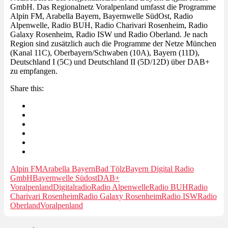
GmbH. Das Regionalnetz Voralpenland umfasst die Programme
Alpin FM, Arabella Bayern, Bayernwelle SüdOst, Radio
Alpenwelle, Radio BUH, Radio Charivari Rosenheim, Radio
Galaxy Rosenheim, Radio ISW und Radio Oberland. Je nach
Region sind zusätzlich auch die Programme der Netze München
(Kanal 11C), Oberbayern/Schwaben (10A), Bayern (11D),
Deutschland I (5C) und Deutschland II (5D/12D) über DAB+
zu empfangen.
Share this:
Alpin FM
Arabella Bayern
Bad Tölz
Bayern Digital Radio
GmbH
Bayernwelle Südost
DAB+
Voralpenland
Digitalradio
Radio Alpenwelle
Radio BUH
Radio
Charivari Rosenheim
Radio Galaxy Rosenheim
Radio ISW
Radio
Oberland
Voralpenland