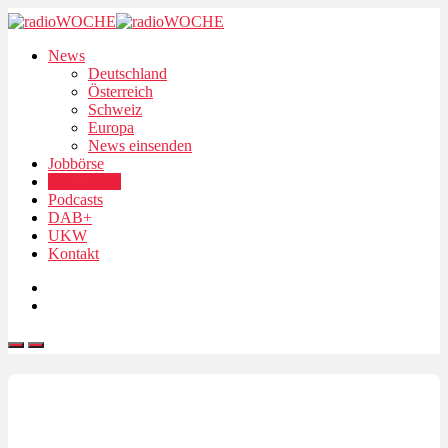
News
Deutschland
Österreich
Schweiz
Europa
News einsenden
Jobbörse
Personalien
Podcasts
DAB+
UKW
Kontakt