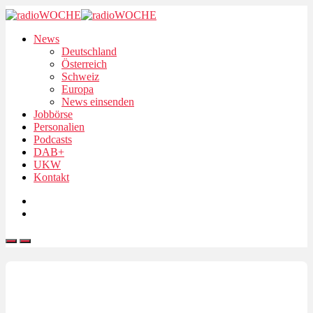
News
Deutschland
Österreich
Schweiz
Europa
News einsenden
Jobbörse
Personalien
Podcasts
DAB+
UKW
Kontakt