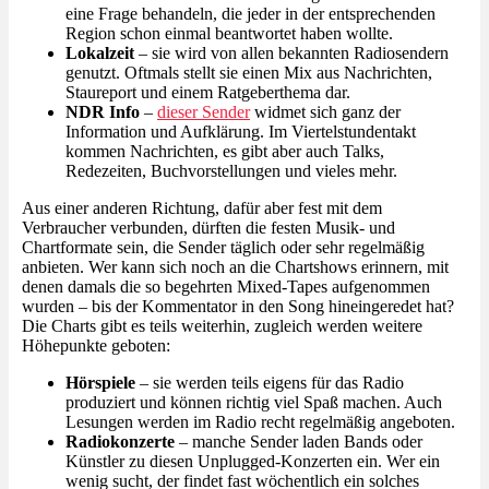
eine Frage behandeln, die jeder in der entsprechenden
Region schon einmal beantwortet haben wollte.
Lokalzeit
– sie wird von allen bekannten Radiosendern
genutzt. Oftmals stellt sie einen Mix aus Nachrichten,
Staureport und einem Ratgeberthema dar.
NDR Info
–
dieser Sender
widmet sich ganz der
Information und Aufklärung. Im Viertelstundentakt
kommen Nachrichten, es gibt aber auch Talks,
Redezeiten, Buchvorstellungen und vieles mehr.
Aus einer anderen Richtung, dafür aber fest mit dem
Verbraucher verbunden, dürften die festen Musik- und
Chartformate sein, die Sender täglich oder sehr regelmäßig
anbieten. Wer kann sich noch an die Chartshows erinnern, mit
denen damals die so begehrten Mixed-Tapes aufgenommen
wurden – bis der Kommentator in den Song hineingeredet hat?
Die Charts gibt es teils weiterhin, zugleich werden weitere
Höhepunkte geboten:
Hörspiele
– sie werden teils eigens für das Radio
produziert und können richtig viel Spaß machen. Auch
Lesungen werden im Radio recht regelmäßig angeboten.
Radiokonzerte
– manche Sender laden Bands oder
Künstler zu diesen Unplugged-Konzerten ein. Wer ein
wenig sucht, der findet fast wöchentlich ein solches