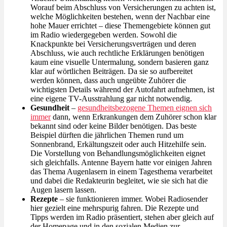
Worauf beim Abschluss von Versicherungen zu achten ist,
welche Möglichkeiten bestehen, wenn der Nachbar eine
hohe Mauer errichtet – diese Themengebiete können gut
im Radio wiedergegeben werden. Sowohl die
Knackpunkte bei Versicherungsverträgen und deren
Abschluss, wie auch rechtliche Erklärungen benötigen
kaum eine visuelle Untermalung, sondern basieren ganz
klar auf wörtlichen Beiträgen. Da sie so aufbereitet
werden können, dass auch ungeübte Zuhörer die
wichtigsten Details während der Autofahrt aufnehmen, ist
eine eigene TV-Ausstrahlung gar nicht notwendig.
Gesundheit
–
gesundheitsbezogene Themen eignen sich
immer
dann, wenn Erkrankungen dem Zuhörer schon klar
bekannt sind oder keine Bilder benötigen. Das beste
Beispiel dürften die jährlichen Themen rund um
Sonnenbrand, Erkältungszeit oder auch Hitzehilfe sein.
Die Vorstellung von Behandlungsmöglichkeiten eignet
sich gleichfalls. Antenne Bayern hatte vor einigen Jahren
das Thema Augenlasern in einem Tagesthema verarbeitet
und dabei die Redakteurin begleitet, wie sie sich hat die
Augen lasern lassen.
Rezepte
– sie funktionieren immer. Wobei Radiosender
hier gezielt eine mehrspurig fahren. Die Rezepte und
Tipps werden im Radio präsentiert, stehen aber gleich auf
der Homepage und in den sozialen Medien zur