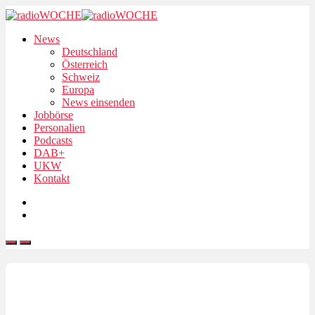
News
Deutschland
Österreich
Schweiz
Europa
News einsenden
Jobbörse
Personalien
Podcasts
DAB+
UKW
Kontakt