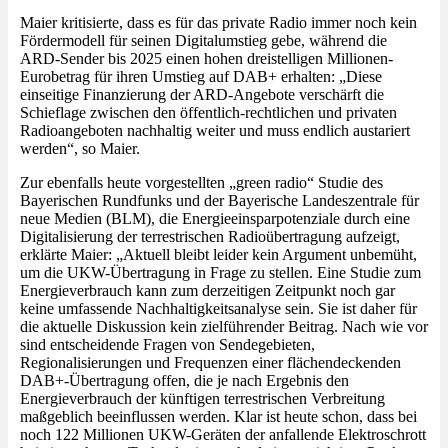
Maier kritisierte, dass es für das private Radio immer noch kein
Fördermodell für seinen Digitalumstieg gebe, während die
ARD-Sender bis 2025 einen hohen dreistelligen Millionen-
Eurobetrag für ihren Umstieg auf DAB+ erhalten: „Diese
einseitige Finanzierung der ARD-Angebote verschärft die
Schieflage zwischen den öffentlich-rechtlichen und privaten
Radioangeboten nachhaltig weiter und muss endlich austariert
werden“, so Maier.
Zur ebenfalls heute vorgestellten „green radio“ Studie des
Bayerischen Rundfunks und der Bayerische Landeszentrale für
neue Medien (BLM), die Energieeinsparpotenziale durch eine
Digitalisierung der terrestrischen Radioübertragung aufzeigt,
erklärte Maier: „Aktuell bleibt leider kein Argument unbemüht,
um die UKW-Übertragung in Frage zu stellen. Eine Studie zum
Energieverbrauch kann zum derzeitigen Zeitpunkt noch gar
keine umfassende Nachhaltigkeitsanalyse sein. Sie ist daher für
die aktuelle Diskussion kein zielführender Beitrag. Nach wie vor
sind entscheidende Fragen von Sendegebieten,
Regionalisierungen und Frequenzen einer flächendeckenden
DAB+-Übertragung offen, die je nach Ergebnis den
Energieverbrauch der künftigen terrestrischen Verbreitung
maßgeblich beeinflussen werden. Klar ist heute schon, dass bei
noch 122 Millionen UKW-Geräten der anfallende Elektroschrott