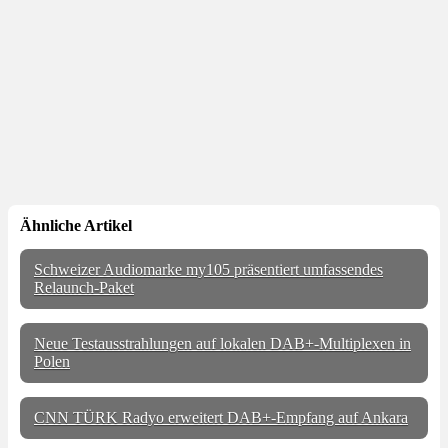
Ähnliche Artikel
Schweizer Audiomarke my105 präsentiert umfassendes
Relaunch-Paket
Neue Testausstrahlungen auf lokalen DAB+-Multiplexen in
Polen
CNN TÜRK Radyo erweitert DAB+-Empfang auf Ankara