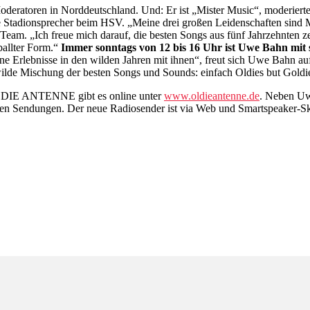
Moderatoren in Norddeutschland. Und: Er ist „Mister Music“, moderie
re Stadionsprecher beim HSV. „Meine drei großen Leidenschaften sind Mu
 „Ich freue mich darauf, die besten Songs aus fünf Jahrzehnten zel
allter Form.“
Immer sonntags von 12 bis 16 Uhr ist Uwe Bahn mit 
ne Erlebnisse in den wilden Jahren mit ihnen“, freut sich Uwe Bahn a
lde Mischung der besten Songs und Sounds: einfach Oldies but Goldi
LDIE ANTENNE gibt es online unter
www.oldieantenne.de
. Neben Uw
n Sendungen. Der neue Radiosender ist via Web und Smartspeaker-Ski