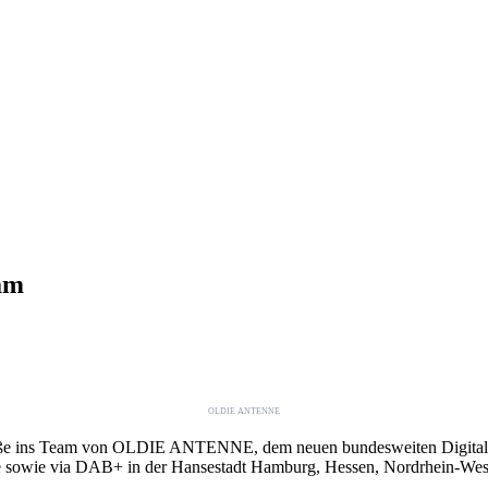
am
OLDIE ANTENNE
ße ins Team von OLDIE ANTENNE, dem neuen bundesweiten Digitalrad
ne.de sowie via DAB+ in der Hansestadt Hamburg, Hessen, Nordrhein-We