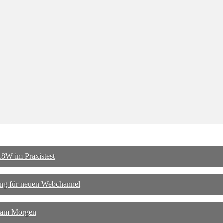
8W im Praxistest
ng für neuen Webchannel
 am Morgen