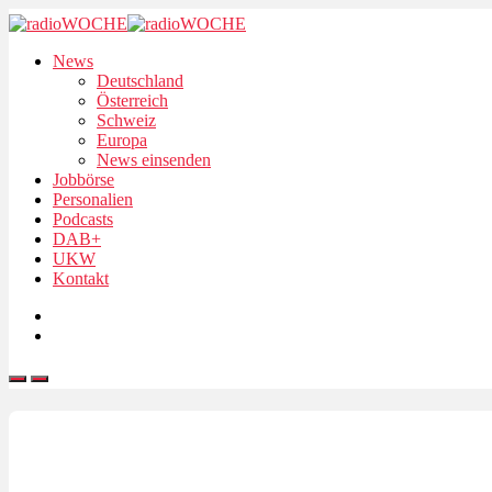
News
Deutschland
Österreich
Schweiz
Europa
News einsenden
Jobbörse
Personalien
Podcasts
DAB+
UKW
Kontakt