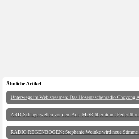
Ähnliche Artikel
Unterwegs im Web streamen: Das Hosentaschenradio Choyong A
ARD-Schlagerwellen vor dem Aus: MDR übernimmt Federführu
RADIO REGENBOGEN: Stephanie Woinke wird neue Stimme