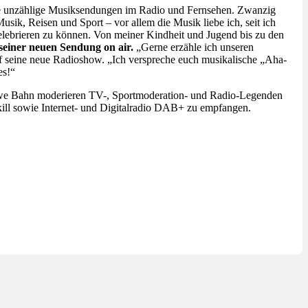
rte unzählige Musiksendungen im Radio und Fernsehen. Zwanzig
sik, Reisen und Sport – vor allem die Musik liebe ich, seit ich
ebrieren zu können. Von meiner Kindheit und Jugend bis zu den
seiner neuen Sendung on air.
„Gerne erzähle ich unseren
uf seine neue Radioshow. „Ich verspreche euch musikalische „Aha-
es!“
e Bahn moderieren TV-, Sportmoderation- und Radio-Legenden
ll sowie Internet- und Digitalradio DAB+ zu empfangen.