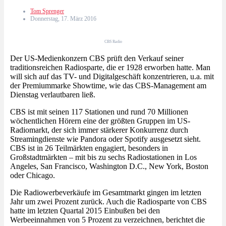
Tom Sprenger
Donnerstag, 17. März 2016
CBS Radio
Der US-Medienkonzern CBS prüft den Verkauf seiner
traditionsreichen Radiosparte, die er 1928 erworben hatte. Man
will sich auf das TV- und Digitalgeschäft konzentrieren, u.a. mit
der Premiummarke Showtime, wie das CBS-Management am
Dienstag verlautbaren ließ.
CBS ist mit seinen 117 Stationen und rund 70 Millionen
wöchentlichen Hörern eine der größten Gruppen im US-
Radiomarkt, der sich immer stärkerer Konkurrenz durch
Streamingdienste wie Pandora oder Spotify ausgesetzt sieht.
CBS ist in 26 Teilmärkten engagiert, besonders in
Großstadtmärkten – mit bis zu sechs Radiostationen in Los
Angeles, San Francisco, Washington D.C., New York, Boston
oder Chicago.
Die Radiowerbeverkäufe im Gesamtmarkt gingen im letzten
Jahr um zwei Prozent zurück. Auch die Radiosparte von CBS
hatte im letzten Quartal 2015 Einbußen bei den
Werbeeinnahmen von 5 Prozent zu verzeichnen, berichtet die