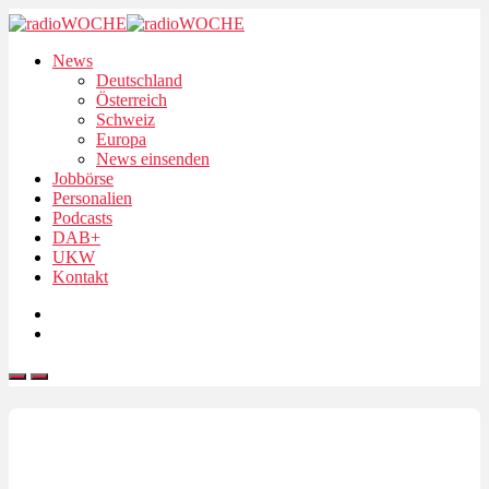
News
Deutschland
Österreich
Schweiz
Europa
News einsenden
Jobbörse
Personalien
Podcasts
DAB+
UKW
Kontakt