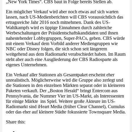
„New York Times“. CBS baut in Folge bereits Stellen ab.
Ein möglicher Verkauf wird aber noch etwas auf sich warten
lassen, nach US-Medienberichten will CBS voraussichtlich das
ertragsreiche Jahr 2016 noch mitnehmen. Dank des US-
Wahlkampfs wird es üppige Einnahmen durch zahlreiche
Werbeschaltungen der Präsidentschaftskandidaten und ihnen
nahestehender Lobbygruppen, Super-PACs, geben. CBS würde
mit einem Verkauf dem Vorbild anderer Mediengruppen wie
NBC oder Disney folgen, die sich schon seit längerem
weitgehend aus dem Radiomarkt verabschiedet haben. Im Raum
steht aber auch eine Ausgliederung der CBS Radiosparte als
eigenes Unternehmen.
Ein Verkauf aller Stationen als Gesamtpaket erscheint eher
unrealistisch. Möglicherweise wird die Gruppe also zerlegt und
die Stationen in den einzelnen Märkten separat oder in kleineren
Paketen verkauft. Der „Boston Herald“ bringt Entercom aus
Pennsylvania, die Nummer Vier im US-Markt, als Interessenten
für einige Märkte ins Spiel. Weitere große Akteure im US-
Radiomarkt sind iHeart Media (früher Clear Channel), Cumulus
oder das eher auf kleinere Städte fokussierte Townsquare Media.
Share this: