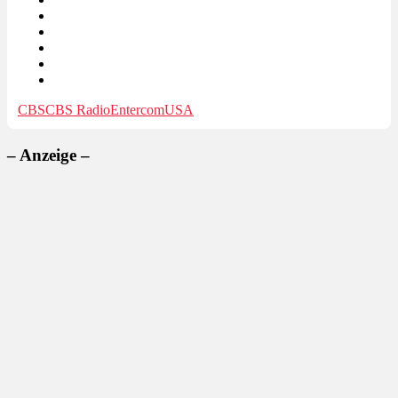
CBS
CBS Radio
Entercom
USA
– Anzeige –