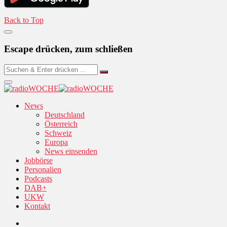
Back to Top
Escape drücken, zum schließen
News
Deutschland
Österreich
Schweiz
Europa
News einsenden
Jobbörse
Personalien
Podcasts
DAB+
UKW
Kontakt