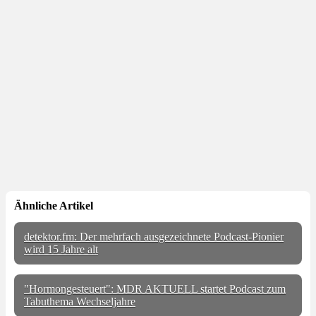
Ähnliche Artikel
detektor.fm: Der mehrfach ausgezeichnete Podcast-Pionier
wird 15 Jahre alt
"Hormongesteuert": MDR AKTUELL startet Podcast zum
Tabuthema Wechseljahre