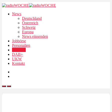
News
Deutschland
Österreich
Schweiz
Europa
News einsenden
Jobbörse
Personalien
Podcasts
DAB+
UKW
Kontakt