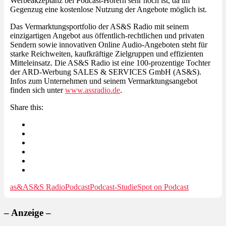
Werbeakzeptanz bei Podcast-Hörern sehr hoch ist, da im
Gegenzug eine kostenlose Nutzung der Angebote möglich ist.
Das Vermarktungsportfolio der AS&S Radio mit seinem
einzigartigen Angebot aus öffentlich-rechtlichen und privaten
Sendern sowie innovativen Online Audio-Angeboten steht für
starke Reichweiten, kaufkräftige Zielgruppen und effizienten
Mitteleinsatz. Die AS&S Radio ist eine 100-prozentige Tochter
der ARD-Werbung SALES & SERVICES GmbH (AS&S).
Infos zum Unternehmen und seinem Vermarktungsangebot
finden sich unter
www.assradio.de
.
Share this:
as&
AS&S Radio
Podcast
Podcast-Studie
Spot on Podcast
– Anzeige –