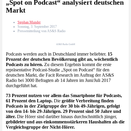
„Spot on Podcast“ analysiert deutschen
Markt
Stephan Munder
Sonntag, 3. September 2017
Pressemitteilung von AS&S Radio
AS&S Radio GmbH
Podcasts werden auch in Deutschland immer beliebter.
15
Prozent der deutschen Bevölkerung gibt an, wöchentlich
Podcasts zu hören.
Zu diesem Ergebnis kommt die erste
repräsentative Podcast-Studie „Spot on Podcast“ für den
deutschen Markt, die Facit Research im Auftrag der AS&S
Radio bei 3000 Befragten ab 14 Jahren im Juni/Juli 2017
durchgeführt hat.
73 Prozent nutzen vor allem das Smartphone für Podcasts,
61 Prozent den Laptop.
Die
größte Verbreitung finden
Podcasts in der Zielgruppe der 30 bis 49-Jährigen, gefolgt
von den 14- bis 29-Jährigen. 29 Prozent sind 50 Jahre und
älter.
Die Hörer sind darüber hinaus durchschnittlich jünger,
gebildeter und aus einkommensstärkeren Haushalten als die
Vergleichsgruppe der Nicht-Hörer.