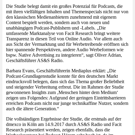
Die Studie belegt damit ein großes Potenzial für Podcasts, die
mit ihren vielfältigen Inhalten und Themenspecials nicht nur von
den klassischen Medienanbietern zunehmend mit eigenem
Content bespielt werden, sondern auch von neuen und
unabhängigen Podcast-Publishern und -Labels. „Die
umfassende Marktanalyse von Facit Research bringt weitere
Transparenz in diesen Teil von Online Audio. Vor allem auch
aus Sicht der Vermarktung und für Werbetreibende eröffnen sich
hier spannende Perspektiven, andere Audio Werbeformen wie
bspw. Native Advertising zu integrieren“, sagt Oliver Adrian,
Geschäftsführer AS&S Radio.
Barbara Evans, Geschäftsführerin Mediaplus erklärt: „Die
Podcast-Grundlagenstudie konnte für den deutschen Markt
eindrucksvoll belegen, dass sich das Thema großer Beliebtheit
und steigender Verbreitung erfreut. Die im Rahmen der Studie
gewonnenen Insights zum ‚Menschen hinter dem Medium‘
zeigen uns Folgendes: Aufgrund der geringen Eintrittsbarrieren
erreichen Podcasts nicht nur junge technikaffine Nutzer, sondern
auch die ältere Generation.“
Die vollständigen Ergebnisse der Studie, die erstmals auf der
dmexco in Köln am 14.9.2017 durch AS&S Radio und Facit
Research präsentiert werden, zeigen ebenfalls, dass die