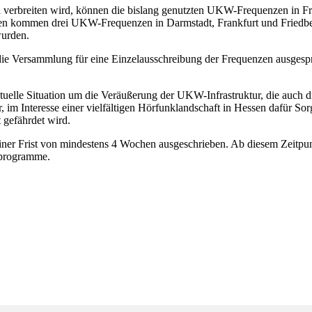
l verbreiten wird, können die bislang genutzten UKW-Frequenzen in Fr
zen kommen drei UKW-Frequenzen in Darmstadt, Frankfurt und Friedber
wurden.
 die Versammlung für eine Einzelausschreibung der Frequenzen ausge
elle Situation um die Veräußerung der UKW-Infrastruktur, die auch di
r, im Interesse einer vielfältigen Hörfunklandschaft in Hessen dafür S
 gefährdet wird.
iner Frist von mindestens 4 Wochen ausgeschrieben. Ab diesem Zeitpu
kprogramme.