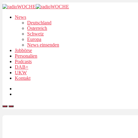
News
Deutschland
Österreich
Schweiz
Europa
News einsenden
Jobbörse
Personalien
Podcasts
DAB+
UKW
Kontakt