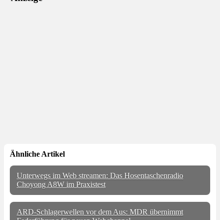
Ähnliche Artikel
Unterwegs im Web streamen: Das Hosentaschenradio
Choyong A8W im Praxistest
ARD-Schlagerwellen vor dem Aus: MDR übernimmt