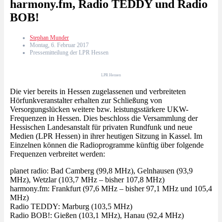
harmony.fm, Radio TEDDY und Radio
BOB!
Stephan Munder
Montag, 6. Februar 2017
Pressemitteilung der LPR Hessen
LPR Hessen
Die vier bereits in Hessen zugelassenen und verbreiteten
Hörfunkveranstalter erhalten zur Schließung von
Versorgungslücken weitere bzw. leistungsstärkere UKW-
Frequenzen in Hessen. Dies beschloss die Versammlung der
Hessischen Landesanstalt für privaten Rundfunk und neue
Medien (LPR Hessen) in ihrer heutigen Sitzung in Kassel. Im
Einzelnen können die Radioprogramme künftig über folgende
Frequenzen verbreitet werden:
planet radio: Bad Camberg (99,8 MHz), Gelnhausen (93,9
MHz), Wetzlar (103,7 MHz – bisher 107,8 MHz)
harmony.fm: Frankfurt (97,6 MHz – bisher 97,1 MHz und 105,4
MHz)
Radio TEDDY: Marburg (103,5 MHz)
Radio BOB!: Gießen (103,1 MHz), Hanau (92,4 MHz)