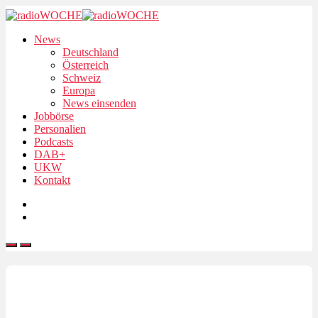
News
Deutschland
Österreich
Schweiz
Europa
News einsenden
Jobbörse
Personalien
Podcasts
DAB+
UKW
Kontakt