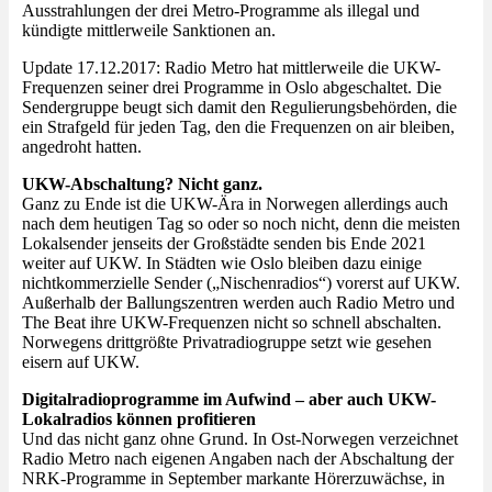
Ausstrahlungen der drei Metro-Programme als illegal und
kündigte mittlerweile Sanktionen an.
Update 17.12.2017: Radio Metro hat mittlerweile die UKW-
Frequenzen seiner drei Programme in Oslo abgeschaltet. Die
Sendergruppe beugt sich damit den Regulierungsbehörden, die
ein Strafgeld für jeden Tag, den die Frequenzen on air bleiben,
angedroht hatten.
UKW-Abschaltung? Nicht ganz.
Ganz zu Ende ist die UKW-Ära in Norwegen allerdings auch
nach dem heutigen Tag so oder so noch nicht, denn die meisten
Lokalsender jenseits der Großstädte senden bis Ende 2021
weiter auf UKW. In Städten wie Oslo bleiben dazu einige
nichtkommerzielle Sender („Nischenradios“) vorerst auf UKW.
Außerhalb der Ballungszentren werden auch Radio Metro und
The Beat ihre UKW-Frequenzen nicht so schnell abschalten.
Norwegens drittgrößte Privatradiogruppe setzt wie gesehen
eisern auf UKW.
Digitalradioprogramme im Aufwind – aber auch UKW-
Lokalradios können profitieren
Und das nicht ganz ohne Grund. In Ost-Norwegen verzeichnet
Radio Metro nach eigenen Angaben nach der Abschaltung der
NRK-Programme in September markante Hörerzuwächse, in