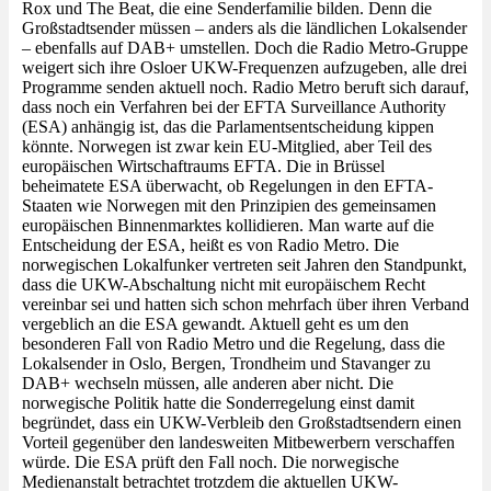
Rox und The Beat, die eine Senderfamilie bilden. Denn die
Großstadtsender müssen – anders als die ländlichen Lokalsender
– ebenfalls auf DAB+ umstellen. Doch die Radio Metro-Gruppe
weigert sich ihre Osloer UKW-Frequenzen aufzugeben, alle drei
Programme senden aktuell noch. Radio Metro beruft sich darauf,
dass noch ein Verfahren bei der EFTA Surveillance Authority
(ESA) anhängig ist, das die Parlamentsentscheidung kippen
könnte. Norwegen ist zwar kein EU-Mitglied, aber Teil des
europäischen Wirtschaftraums EFTA. Die in Brüssel
beheimatete ESA überwacht, ob Regelungen in den EFTA-
Staaten wie Norwegen mit den Prinzipien des gemeinsamen
europäischen Binnenmarktes kollidieren. Man warte auf die
Entscheidung der ESA, heißt es von Radio Metro. Die
norwegischen Lokalfunker vertreten seit Jahren den Standpunkt,
dass die UKW-Abschaltung nicht mit europäischem Recht
vereinbar sei und hatten sich schon mehrfach über ihren Verband
vergeblich an die ESA gewandt. Aktuell geht es um den
besonderen Fall von Radio Metro und die Regelung, dass die
Lokalsender in Oslo, Bergen, Trondheim und Stavanger zu
DAB+ wechseln müssen, alle anderen aber nicht. Die
norwegische Politik hatte die Sonderregelung einst damit
begründet, dass ein UKW-Verbleib den Großstadtsendern einen
Vorteil gegenüber den landesweiten Mitbewerbern verschaffen
würde. Die ESA prüft den Fall noch. Die norwegische
Medienanstalt betrachtet trotzdem die aktuellen UKW-