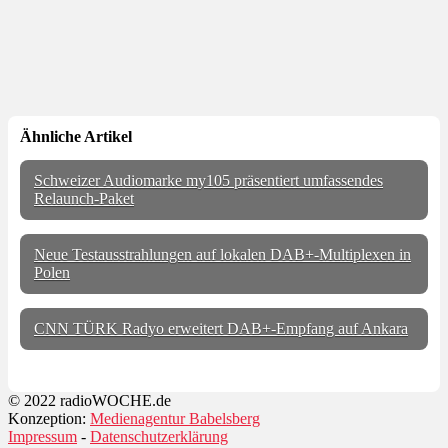
Ähnliche Artikel
Schweizer Audiomarke my105 präsentiert umfassendes
Relaunch-Paket
Neue Testausstrahlungen auf lokalen DAB+-Multiplexen in
Polen
CNN TÜRK Radyo erweitert DAB+-Empfang auf Ankara
© 2022 radioWOCHE.de
Konzeption:
Medienagentur Babelsberg
Impressum
-
Datenschutzerklärung