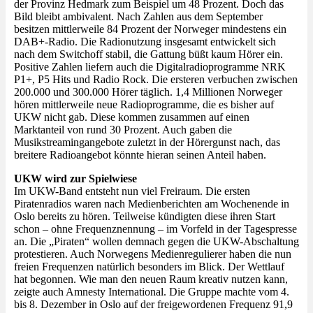
der Provinz Hedmark zum Beispiel um 48 Prozent. Doch das
Bild bleibt ambivalent. Nach Zahlen aus dem September
besitzen mittlerweile 84 Prozent der Norweger mindestens ein
DAB+-Radio. Die Radionutzung insgesamt entwickelt sich
nach dem Switchoff stabil, die Gattung büßt kaum Hörer ein.
Positive Zahlen liefern auch die Digitalradioprogramme NRK
P1+, P5 Hits und Radio Rock. Die ersteren verbuchen zwischen
200.000 und 300.000 Hörer täglich. 1,4 Millionen Norweger
hören mittlerweile neue Radioprogramme, die es bisher auf
UKW nicht gab. Diese kommen zusammen auf einen
Marktanteil von rund 30 Prozent. Auch gaben die
Musikstreamingangebote zuletzt in der Hörergunst nach, das
breitere Radioangebot könnte hieran seinen Anteil haben.
UKW wird zur Spielwiese
Im UKW-Band entsteht nun viel Freiraum. Die ersten
Piratenradios waren nach Medienberichten am Wochenende in
Oslo bereits zu hören. Teilweise kündigten diese ihren Start
schon – ohne Frequenznennung – im Vorfeld in der Tagespresse
an. Die „Piraten“ wollen demnach gegen die UKW-Abschaltung
protestieren. Auch Norwegens Medienregulierer haben die nun
freien Frequenzen natürlich besonders im Blick. Der Wettlauf
hat begonnen. Wie man den neuen Raum kreativ nutzen kann,
zeigte auch Amnesty International. Die Gruppe machte vom 4.
bis 8. Dezember in Oslo auf der freigewordenen Frequenz 91,9