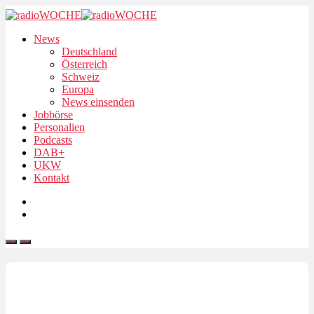
News
Deutschland
Österreich
Schweiz
Europa
News einsenden
Jobbörse
Personalien
Podcasts
DAB+
UKW
Kontakt