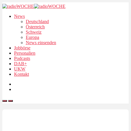
News
Deutschland
Österreich
Schweiz
Europa
News einsenden
Jobbörse
Personalien
Podcasts
DAB+
UKW
Kontakt