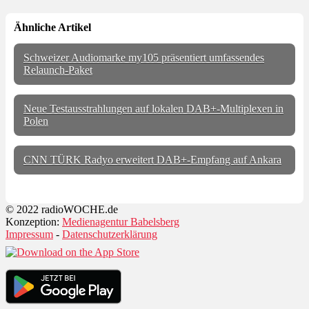
Ähnliche Artikel
Schweizer Audiomarke my105 präsentiert umfassendes
Relaunch-Paket
Neue Testausstrahlungen auf lokalen DAB+-Multiplexen in
Polen
CNN TÜRK Radyo erweitert DAB+-Empfang auf Ankara
© 2022 radioWOCHE.de
Konzeption:
Medienagentur Babelsberg
Impressum
-
Datenschutzerklärung