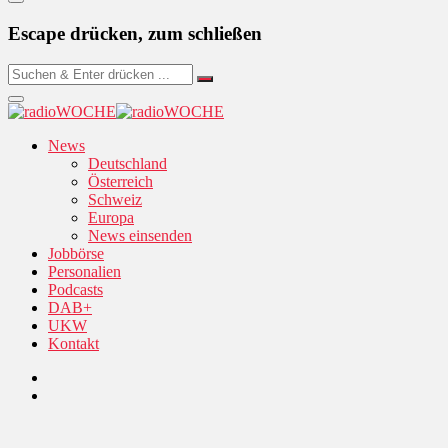
Escape drücken, zum schließen
News
Deutschland
Österreich
Schweiz
Europa
News einsenden
Jobbörse
Personalien
Podcasts
DAB+
UKW
Kontakt