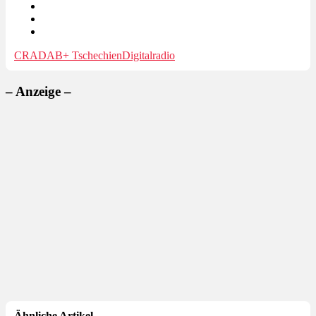
CRA
DAB+ Tschechien
Digitalradio
– Anzeige –
Ähnliche Artikel