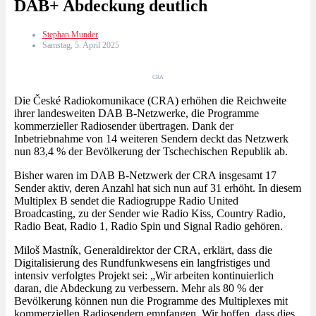
DAB+ Abdeckung deutlich
Stephan Munder
Samstag, 5. April 2025
CRA
Die České Radiokomunikace (CRA) erhöhen die Reichweite
ihrer landesweiten DAB B-Netzwerke, die Programme
kommerzieller Radiosender übertragen. Dank der
Inbetriebnahme von 14 weiteren Sendern deckt das Netzwerk
nun 83,4 % der Bevölkerung der Tschechischen Republik ab.
Bisher waren im DAB B-Netzwerk der CRA insgesamt 17
Sender aktiv, deren Anzahl hat sich nun auf 31 erhöht. In diesem
Multiplex B sendet die Radiogruppe Radio United
Broadcasting, zu der Sender wie Radio Kiss, Country Radio,
Radio Beat, Radio 1, Radio Spin und Signal Radio gehören.
Miloš Mastník, Generaldirektor der CRA, erklärt, dass die
Digitalisierung des Rundfunkwesens ein langfristiges und
intensiv verfolgtes Projekt sei: „Wir arbeiten kontinuierlich
daran, die Abdeckung zu verbessern. Mehr als 80 % der
Bevölkerung können nun die Programme des Multiplexes mit
kommerziellen Radiosendern empfangen. Wir hoffen, dass dies