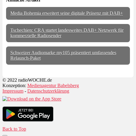
Media Bohemia erweitert seine digitale Präsenz mit DAB+
Tschechien: CRA startet landesweites DAB+ Netzwerk für
kommerzielle Radiosender
Schweizer Audiomarke my105 präsentiert umfassendes
Relaunch-Paket
© 2022 radioWOCHE.de
Konzeption:
Medienagentur Babelsberg
Impressum
-
Datenschutzerklärung
Back to Top