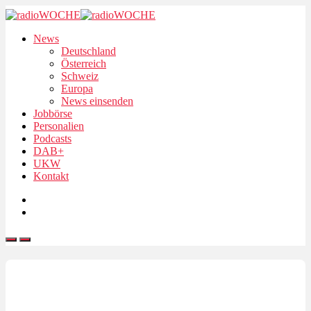
News
Deutschland
Österreich
Schweiz
Europa
News einsenden
Jobbörse
Personalien
Podcasts
DAB+
UKW
Kontakt