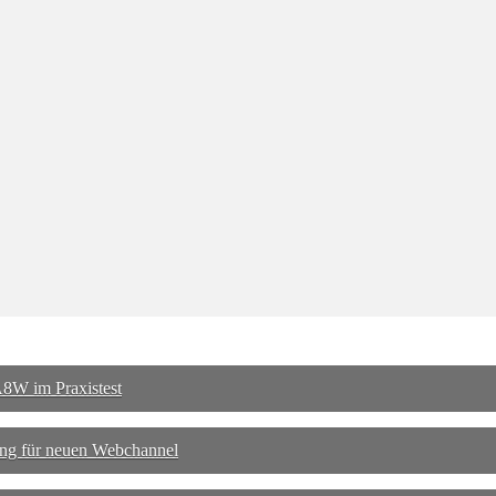
8W im Praxistest
ng für neuen Webchannel