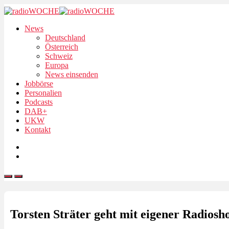
News
Deutschland
Österreich
Schweiz
Europa
News einsenden
Jobbörse
Personalien
Podcasts
DAB+
UKW
Kontakt
Torsten Sträter geht mit eigener Radiosh