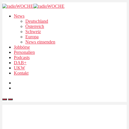
News
Deutschland
Österreich
Schweiz
Europa
News einsenden
Jobbörse
Personalien
Podcasts
DAB+
UKW
Kontakt