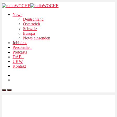
News
Deutschland
Österreich
Schweiz
Europa
News einsenden
Jobbörse
Personalien
Podcasts
DAB+
UKW
Kontakt