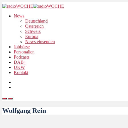
News
Deutschland
Österreich
Schweiz
Europa
News einsenden
Jobbörse
Personalien
Podcasts
DAB+
UKW
Kontakt
Wolfgang Rein