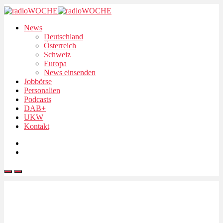
News
Deutschland
Österreich
Schweiz
Europa
News einsenden
Jobbörse
Personalien
Podcasts
DAB+
UKW
Kontakt