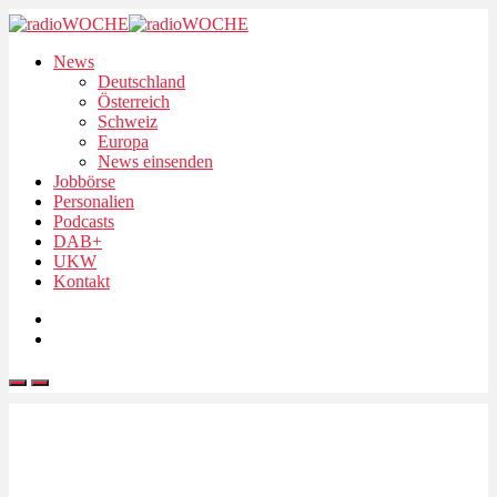
News
Deutschland
Österreich
Schweiz
Europa
News einsenden
Jobbörse
Personalien
Podcasts
DAB+
UKW
Kontakt