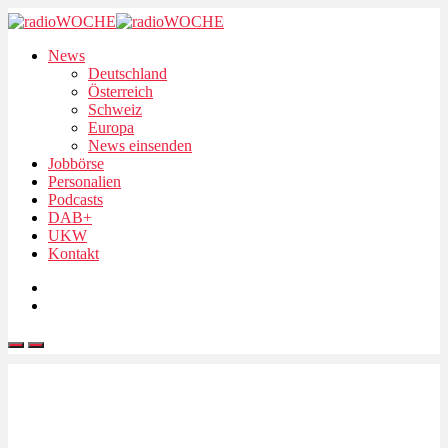
News
Deutschland
Österreich
Schweiz
Europa
News einsenden
Jobbörse
Personalien
Podcasts
DAB+
UKW
Kontakt