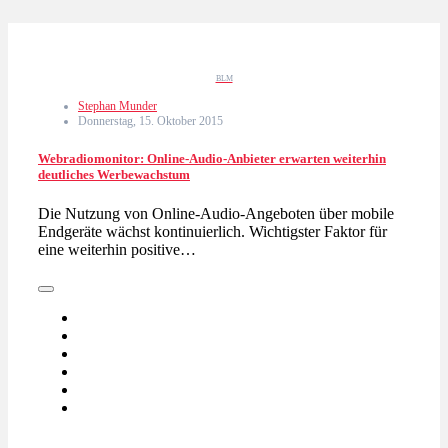
BLM
Stephan Munder
Donnerstag, 15. Oktober 2015
Webradiomonitor: Online-Audio-Anbieter erwarten weiterhin
deutliches Werbewachstum
Die Nutzung von Online-Audio-Angeboten über mobile
Endgeräte wächst kontinuierlich. Wichtigster Faktor für
eine weiterhin positive…