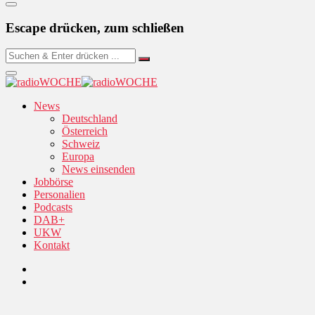
Escape drücken, zum schließen
News
Deutschland
Österreich
Schweiz
Europa
News einsenden
Jobbörse
Personalien
Podcasts
DAB+
UKW
Kontakt