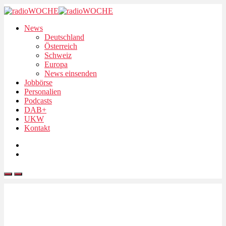
News
Deutschland
Österreich
Schweiz
Europa
News einsenden
Jobbörse
Personalien
Podcasts
DAB+
UKW
Kontakt