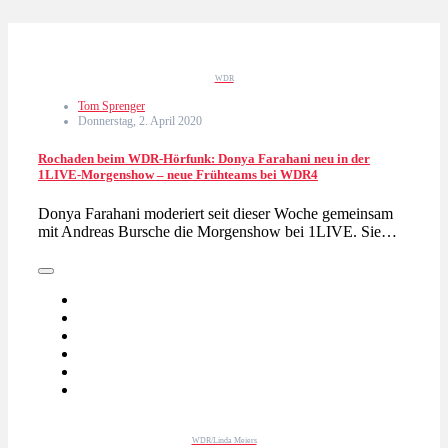
WDR
Tom Sprenger
Donnerstag, 2. April 2020
Rochaden beim WDR-Hörfunk: Donya Farahani neu in der
1LIVE-Morgenshow – neue Frühteams bei WDR4
Donya Farahani moderiert seit dieser Woche gemeinsam
mit Andreas Bursche die Morgenshow bei 1LIVE. Sie…
WDR/Linda Meiers