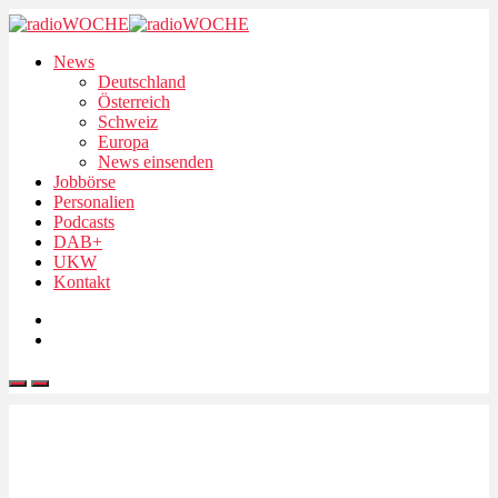
News
Deutschland
Österreich
Schweiz
Europa
News einsenden
Jobbörse
Personalien
Podcasts
DAB+
UKW
Kontakt