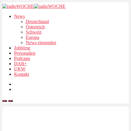
News
Deutschland
Österreich
Schweiz
Europa
News einsenden
Jobbörse
Personalien
Podcasts
DAB+
UKW
Kontakt